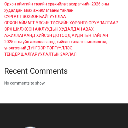
Орхон аймгийн төсвийн ерөнхийлөн захирагчийн 2026 оны
худалдан авах ажиллагааны тайлан
СУРГАЛТ ЗОХИОН БАЙГУУЛЛАА.
ОРХОН АЙМАГТ УЛСЫН ТӨСВИЙН ХӨРӨНГӨ ОРУУЛАЛТААР
ЭРХ ШИЛЖСЭН АЖЛУУДЫН ХУДАЛДАН АВАХ
АЖИЛЛАГААНД ХИЙСЭН ДОТООД АУДИТЫН ТАЙЛАН
2025 оны үйл ажиллагаанд хийсэн хяналт шинжилгээ,
үнэлгээний ДҮНГЭЭР ТЭРГҮҮЛЛЭЭ.
ТЕНДЕР ШАЛГАРУУЛАЛТЫН ЗАРЛАЛ
Recent Comments
No comments to show.