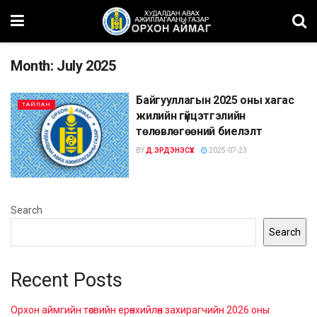
Month:
July 2025
Байгууллагын 2025 оны хагас
ТАЙЛАН
жилийн гүйцэтгэлийн
төлөвлөгөөний биелэлт
BY
Д.ЭРДЭНЭСҮХ
2025-07-23
Search
Search
Recent Posts
Орхон аймгийн төсвийн ерөнхийлөн захирагчийн 2026 оны