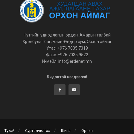
Нутгийн удирдлагын ордон, Амарын талбай
Хүрэнбулаг баг, Баян-Өндөр сум, Орхон аймаг
Утас: +976 7035 7319
Факс: +976 7035 9522
И-мэйл: info@erdenet.mn
Бидэнтэй нэгдээрэй
Тухай
Сурталчилгаа
Шинэ
Орчин