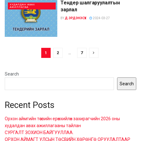
Тендер шалгаруулалтын
ХУДАЛДАН АВАХ
АЖИЛЛАГАА
зарлал
BY
Д.ЭРДЭНЭСҮХ
2024-03-27
1
2
…
7
Search
Search
Recent Posts
Орхон аймгийн төсвийн ерөнхийлөн захирагчийн 2026 оны
худалдан авах ажиллагааны тайлан
СУРГАЛТ ЗОХИОН БАЙГУУЛЛАА.
ОРХОН АЙМАГТ УЛСЫН ТӨСВИЙН ХӨРӨНГӨ ОРУУЛАЛТААР