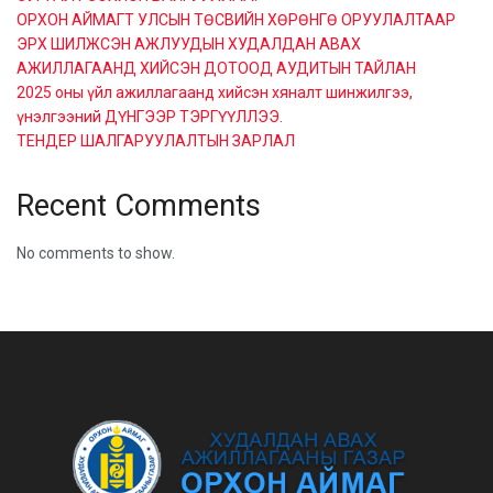
ОРХОН АЙМАГТ УЛСЫН ТӨСВИЙН ХӨРӨНГӨ ОРУУЛАЛТААР
ЭРХ ШИЛЖСЭН АЖЛУУДЫН ХУДАЛДАН АВАХ
АЖИЛЛАГААНД ХИЙСЭН ДОТООД АУДИТЫН ТАЙЛАН
2025 оны үйл ажиллагаанд хийсэн хяналт шинжилгээ,
үнэлгээний ДҮНГЭЭР ТЭРГҮҮЛЛЭЭ.
ТЕНДЕР ШАЛГАРУУЛАЛТЫН ЗАРЛАЛ
Recent Comments
No comments to show.