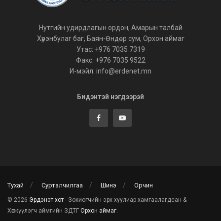
Нутгийн удирдлагын ордон, Амарын талбай
Хүрэнбулаг баг, Баян-Өндөр сум, Орхон аймаг
Утас: +976 7035 7319
Факс: +976 7035 9522
И-мэйл: info@erdenet.mn
Бидэнтэй нэгдээрэй
Тухай
Сурталчилгаа
Шинэ
Орчин
© 2026
Эрдэнэт хот
- Зохиогчийн эрх хуулиар хамгаалагдсан &
Хөгжүүлэгч аймгийн ЗДТГ
Орхон аймаг
.