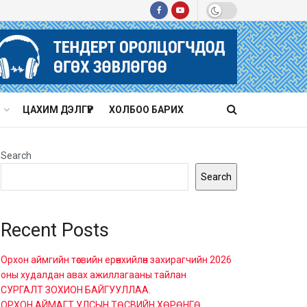
ЦАХИМ ДЭЛГҮҮР
ХОЛБОО БАРИХ
Search
Search
Recent Posts
Орхон аймгийн төсвийн ерөнхийлөн захирагчийн 2026
оны худалдан авах ажиллагааны тайлан
СУРГАЛТ ЗОХИОН БАЙГУУЛЛАА.
ОРХОН АЙМАГТ УЛСЫН ТӨСВИЙН ХӨРӨНГӨ