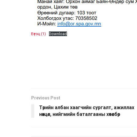
Бүтэц (1)
Download
Previous Post
Төрийн албан хаагчийн сургалт, ажиллах
нөхцөл, нийгмийн баталгааны хөтөлбөр