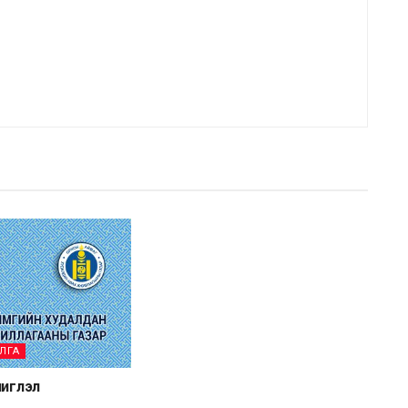
ЛГА
чиглэл