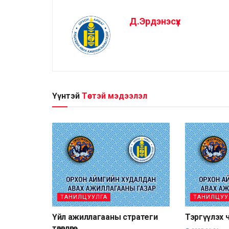
Д.Эрдэнэсүх
Үүнтэй
Төстэй мэдээлэл
ТАНИЛЦУУЛГА
ТАНИЛЦУУ
Үйл ажиллагааны стратеги
Тэргүүлэх 
төлөвлөгөө