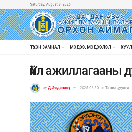
Saturday, August 8, 2026
ТҮҮХЭН ЗАМНАЛ
МЭДЭЭ, МЭДЭЭЛЭЛ
ХУУЛ
Үйл ажиллагааны 
by
Д.Эрдэнэсүх
2025-06-30
in
Танилцуулга