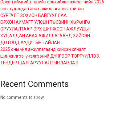
Орхон аймгийн төсвийн ерөнхийлөн захирагчийн 2026
оны худалдан авах ажиллагааны тайлан
СУРГАЛТ ЗОХИОН БАЙГУУЛЛАА.
ОРХОН АЙМАГТ УЛСЫН ТӨСВИЙН ХӨРӨНГӨ
ОРУУЛАЛТААР ЭРХ ШИЛЖСЭН АЖЛУУДЫН
ХУДАЛДАН АВАХ АЖИЛЛАГААНД ХИЙСЭН
ДОТООД АУДИТЫН ТАЙЛАН
2025 оны үйл ажиллагаанд хийсэн хяналт
шинжилгээ, үнэлгээний ДҮНГЭЭР ТЭРГҮҮЛЛЭЭ.
ТЕНДЕР ШАЛГАРУУЛАЛТЫН ЗАРЛАЛ
Recent Comments
No comments to show.