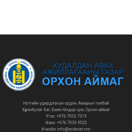
Нутгийн удирдлагын ордон, Амарын талбай
Хүрэнбулаг баг, Баян-Өндөр сум, Орхон аймаг
Утас: +976 7035 7319
Факс: +976 7035 9522
И-мэйл: info@erdenet.mn