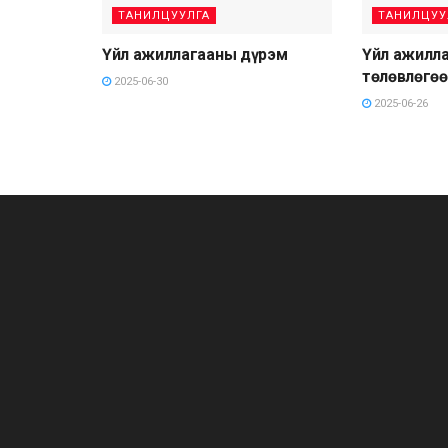
ТАНИЛЦУУЛГА
ТАНИЛЦУУ
Үйл ажиллагааны дүрэм
Үйл ажилла
төлөвлөгөө
2025-06-30
2025-06-26