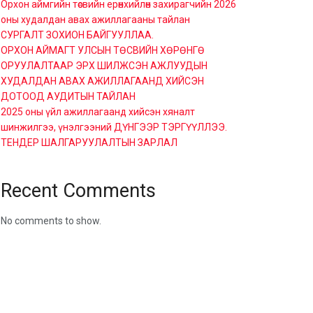
Орхон аймгийн төсвийн ерөнхийлөн захирагчийн 2026
оны худалдан авах ажиллагааны тайлан
СУРГАЛТ ЗОХИОН БАЙГУУЛЛАА.
ОРХОН АЙМАГТ УЛСЫН ТӨСВИЙН ХӨРӨНГӨ
ОРУУЛАЛТААР ЭРХ ШИЛЖСЭН АЖЛУУДЫН
ХУДАЛДАН АВАХ АЖИЛЛАГААНД ХИЙСЭН
ДОТООД АУДИТЫН ТАЙЛАН
2025 оны үйл ажиллагаанд хийсэн хяналт
шинжилгээ, үнэлгээний ДҮНГЭЭР ТЭРГҮҮЛЛЭЭ.
ТЕНДЕР ШАЛГАРУУЛАЛТЫН ЗАРЛАЛ
Recent Comments
No comments to show.