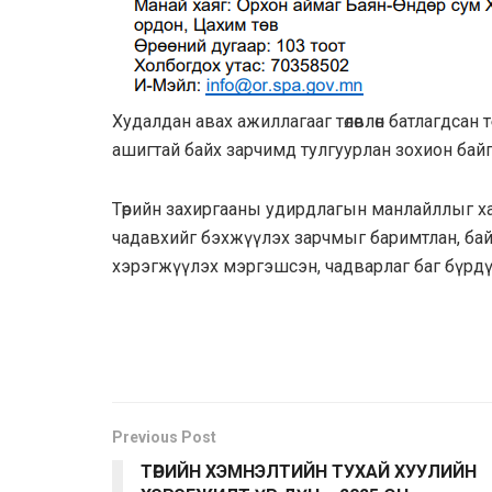
Худалдан авах ажиллагааг төлөвлөн батлагдсан т
ашигтай байх зарчимд тулгуурлан зохион байг
Төрийн захиргааны удирдлагын манлайллыг ханга
чадавхийг бэхжүүлэх зарчмыг баримтлан, байг
хэрэгжүүлэх мэргэшсэн, чадварлаг баг бүрд
Previous Post
ТӨРИЙН ХЭМНЭЛТИЙН ТУХАЙ ХУУЛИЙН