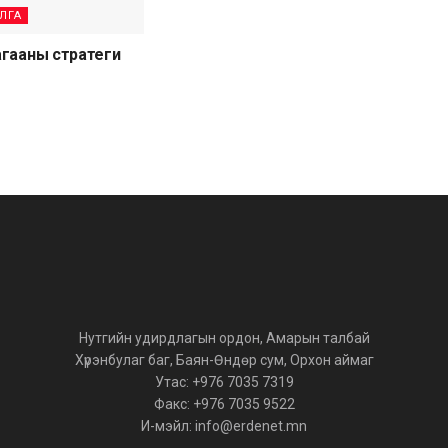
ЛГА
гааны стратеги
Нутгийн удирдлагын ордон, Амарын талбай
Хүрэнбулаг баг, Баян-Өндөр сум, Орхон аймаг
Утас: +976 7035 7319
Факс: +976 7035 9522
И-мэйл: info@erdenet.mn