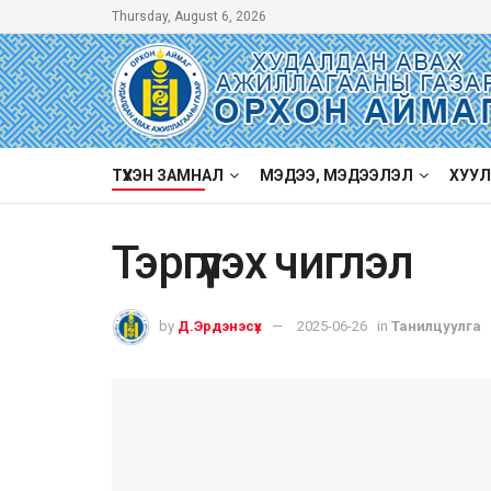
Thursday, August 6, 2026
ТҮҮХЭН ЗАМНАЛ
МЭДЭЭ, МЭДЭЭЛЭЛ
ХУУЛ
Тэргүүлэх чиглэл
by
Д.Эрдэнэсүх
2025-06-26
in
Танилцуулга