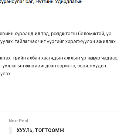
өсвийн хүрээнд ил тод, өрсөлдөх тэгш боломжтой, үр
уулах, тайлагнах чиг үүргийг хэрэгжүүлэн ажиллах
х, төрийн албан хаагчдын ажлын үр нөлөө, ур чадвар,
ууллагын өмнө тавигдсан зорилго, зорилтуудыг
үүлэх
Next Post
ХУУЛЬ, ТОГТООМЖ