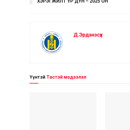
ХЭРЭГЖИЛТ ҮР ДҮН – 2025 ОН
Д.Эрдэнэсүх
Үүнтэй
Төстэй мэдээлэл