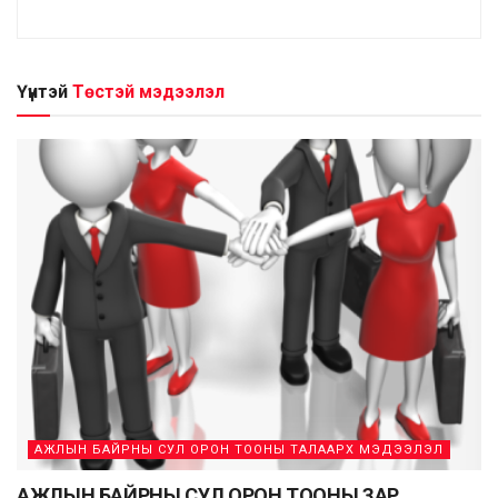
Үүнтэй
Төстэй мэдээлэл
АЖЛЫН БАЙРНЫ СУЛ ОРОН ТООНЫ ТАЛААРХ МЭДЭЭЛЭЛ
АЖЛЫН БАЙРНЫ СУЛ ОРОН ТООНЫ ЗАР