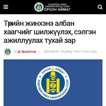
Төрийн жинхэнэ албан
хаагчийг шилжүүлэх, сэлгэн
ажиллуулах тухай зар
by
Д.Эрдэнэсүх
2025-05-20
Reading Time: 2 mins read