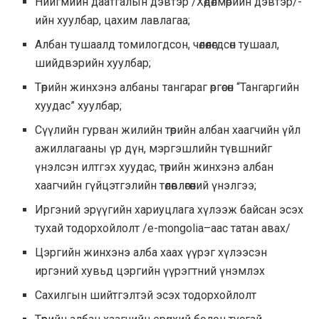
Нийгмийн даатгалын дэвтэр /Хөдөлмөрийн дэвтэр/-
ийн хуулбар, цахим лавлагаа;
Албан тушаалд томилогдсон, чөлөөлөгдсөн тушаал,
шийдвэрийн хуулбар;
Төрийн жинхэнэ албаны тангараг өргөсөн “Тангаргийн
хуудас” хуулбар;
Сүүлийн гурван жилийн төрийн албан хаагчийн үйл
ажиллагааны үр дүн, мэргэшлийн түвшнийг
үнэлсэн илтгэх хуудас, төрийн жинхэнэ албан
хаагчийн гүйцэтгэлийн төлөвлөгөөний үнэлгээ;
Иргэний эрүүгийн хариуцлага хүлээж байсан эсэх
тухай тодорхойлолт /e-mongolia–аас татан авах/
Цэргийн жинхэнэ алба хаах үүрэг хүлээсэн
иргэний хувьд цэргийн үүрэгтний үнэмлэх
Сахилгын шийтгэлтэй эсэх тодорхойлолт