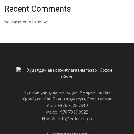
Recent Comments
No comments to show.
Нутгийн удирдлагын ордон, Амарын талбай
Хүрэнбулаг баг, Баян-Өндөр сум, Орхон аймаг
Утас: +976 7035 7319
Факс: +976 7035 9522
И-мэйл: info@erdenet.mn