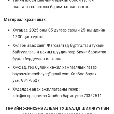
Төрийн албан хаагчийн ерөнхий болон тусгай
шалгалт өгсөн нотлох баримтыг хавсаргах.
Материал хүлээн авах:
Хугацаа: 2025 оны 05 дугаар сарын 25-ны өдрийн
17.00 цаг хүртэл
Хүлээн авах хаяг: Жагсаалтад бүртгэлтэй тухайн
байгууллагын цахим шуудангаар бичиг баримтаа
бүрэн бүрдүүлэн илгээнэ.
Хүүхэд, гэр бүлийн хөгжил хамгааллын газар:
bayanzulmendbayar@gmail.com Холбоо барих
утас:99179507
Худалдан авах ажиллагааны газар :
info@or.spa.gov.mn Холбоо барих утас:70352511
ТӨРИЙН ЖИНХЭНЭ АЛБАН ТУШААЛД ШИЛЖҮҮЛЭН