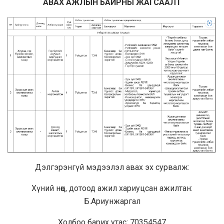
АВАХ АЖЛЫН БАЙРНЫ ЖАГСААЛТ
Дэлгэрэнгүй мэдээлэл авах эх сурвалж:
Хүний нөөц, дотоод ажил хариуцсан ажилтан:
Б.Ариунжаргал
Холбоо барих утас: 70354547