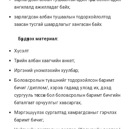
ангилалд ажилладаг байх;
зарлагдсан албан тушаалын тодорхойлолтод
заасан тусгай шаардлагыг хангасан байх.
Бүрдүүлэх материал:
Хүсэлт
Төрийн албан хаагчийн анкет;
Иргэний үнэмлэхийн хуулбар;
Боловсролын түвшнийг тодорхойлсон баримт
бичиг /диплом/, хэрэв гадаад улсад их, дээд
сургууль төгссөн бол боловсролын баримт бичгийн
баталгаат орчуулгыг хавсаргах;
Мэргэшүүлэх сургалтад хамрагдсаныг гэрчлэх
баримт бичиг;