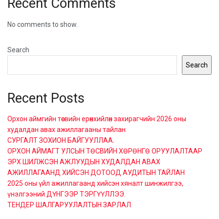
Recent Comments
No comments to show.
Search
Search
Recent Posts
Орхон аймгийн төсвийн ерөнхийлөн захирагчийн 2026 оны
худалдан авах ажиллагааны тайлан
СУРГАЛТ ЗОХИОН БАЙГУУЛЛАА.
ОРХОН АЙМАГТ УЛСЫН ТӨСВИЙН ХӨРӨНГӨ ОРУУЛАЛТААР
ЭРХ ШИЛЖСЭН АЖЛУУДЫН ХУДАЛДАН АВАХ
АЖИЛЛАГААНД ХИЙСЭН ДОТООД АУДИТЫН ТАЙЛАН
2025 оны үйл ажиллагаанд хийсэн хяналт шинжилгээ,
үнэлгээний ДҮНГЭЭР ТЭРГҮҮЛЛЭЭ.
ТЕНДЕР ШАЛГАРУУЛАЛТЫН ЗАРЛАЛ