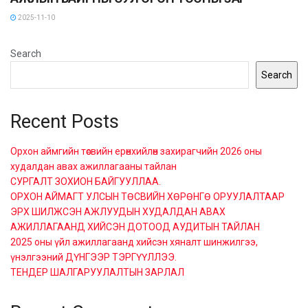
2025-11-10
Search
Search
Recent Posts
Орхон аймгийн төсвийн ерөнхийлөн захирагчийн 2026 оны
худалдан авах ажиллагааны тайлан
СУРГАЛТ ЗОХИОН БАЙГУУЛЛАА.
ОРХОН АЙМАГТ УЛСЫН ТӨСВИЙН ХӨРӨНГӨ ОРУУЛАЛТААР
ЭРХ ШИЛЖСЭН АЖЛУУДЫН ХУДАЛДАН АВАХ
АЖИЛЛАГААНД ХИЙСЭН ДОТООД АУДИТЫН ТАЙЛАН
2025 оны үйл ажиллагаанд хийсэн хяналт шинжилгээ,
үнэлгээний ДҮНГЭЭР ТЭРГҮҮЛЛЭЭ.
ТЕНДЕР ШАЛГАРУУЛАЛТЫН ЗАРЛАЛ