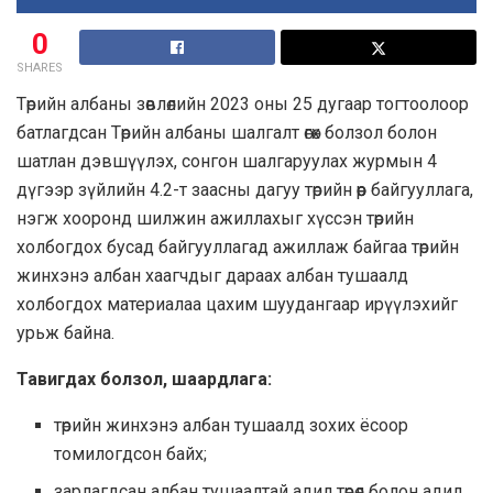
0
SHARES
Төрийн албаны зөвлөлийн 2023 оны 25 дугаар тогтоолоор
батлагдсан Төрийн албаны шалгалт өгөх болзол болон
шатлан дэвшүүлэх, сонгон шалгаруулах журмын 4
дүгээр зүйлийн 4.2-т заасны дагуу төрийн өөр байгууллага,
нэгж хооронд шилжин ажиллахыг хүссэн төрийн
холбогдох бусад байгууллагад ажиллаж байгаа төрийн
жинхэнэ албан хаагчдыг дараах албан тушаалд
холбогдох материалаа цахим шуудангаар ирүүлэхийг
урьж байна.
Тавигдах болзол, шаардлага:
төрийн жинхэнэ албан тушаалд зохих ёсоор
томилогдсон байх;
зарлагдсан албан тушаалтай адил төрөл болон адил