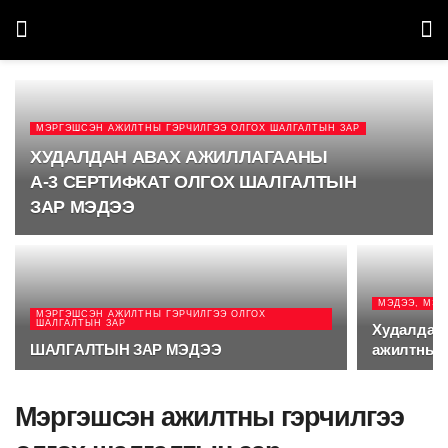
МЭРГЭШСЭН АЖИЛТНЫ ГЭРЧИЛГЭЭ ОЛГОХ ШАЛГАЛТЫН ЗАР
ХУДАЛДАН АВАХ АЖИЛЛАГААНЫ А-3
СЕРТИФКАТ ОЛГОХ ШАЛГАЛТЫН ЗАР
МЭДЭЭ
МЭДЭЭ, МЭД
МЭРГЭШСЭН АЖИЛТНЫ ГЭРЧИЛГЭЭ ОЛГОХ
ШАЛГАЛТЫН ЗАР
Худалдан 
ШАЛГАЛТЫН ЗАР МЭДЭЭ
ажилтны 
Мэргэшсэн ажилтны гэрчилгээ