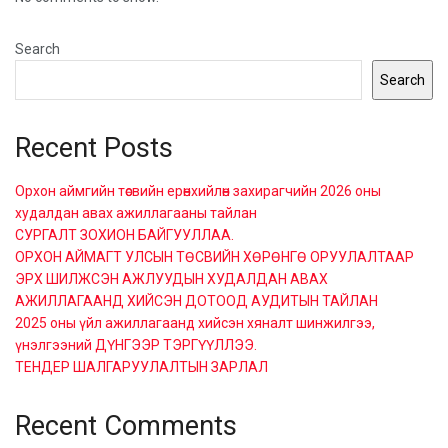
Search
Search
Recent Posts
Орхон аймгийн төсвийн ерөнхийлөн захирагчийн 2026 оны
худалдан авах ажиллагааны тайлан
СУРГАЛТ ЗОХИОН БАЙГУУЛЛАА.
ОРХОН АЙМАГТ УЛСЫН ТӨСВИЙН ХӨРӨНГӨ ОРУУЛАЛТААР
ЭРХ ШИЛЖСЭН АЖЛУУДЫН ХУДАЛДАН АВАХ
АЖИЛЛАГААНД ХИЙСЭН ДОТООД АУДИТЫН ТАЙЛАН
2025 оны үйл ажиллагаанд хийсэн хяналт шинжилгээ,
үнэлгээний ДҮНГЭЭР ТЭРГҮҮЛЛЭЭ.
ТЕНДЕР ШАЛГАРУУЛАЛТЫН ЗАРЛАЛ
Recent Comments