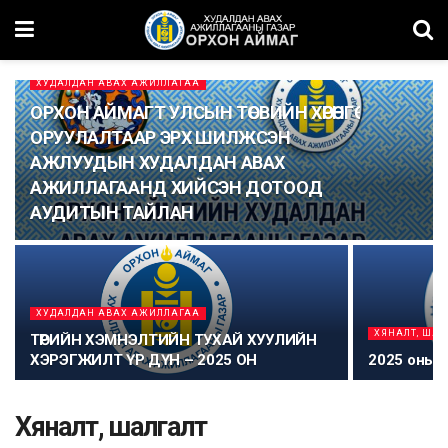
ХУДАЛДАН АВАХ АЖИЛЛАГАА
ОРХОН АЙМАГТ УЛСЫН ТӨСВИЙН ХӨРӨНГӨ
ОРУУЛАЛТААР ЭРХ ШИЛЖСЭН
АЖЛУУДЫН ХУДАЛДАН АВАХ
АЖИЛЛАГААНД ХИЙСЭН ДОТООД
АУДИТЫН ТАЙЛАН
ХУДАЛДАН АВАХ АЖИЛЛАГАА
ХЯНАЛТ, ШАЛ
ТӨРИЙН ХЭМНЭЛТИЙН ТУХАЙ ХУУЛИЙН
ХЭРЭГЖИЛТ ҮР ДҮН – 2025 ОН
2025 оны 
Хяналт, шалгалт