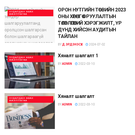
ОРОН НУТГИЙН ТӨСВИЙН 2023
ХУДАЛДАН АВАХ
АЖИЛЛАГАА
ОНЫ ХӨРӨНГӨ ОРУУЛАЛТЫН
ТӨЛӨВЛӨГӨӨНИЙ ХЭРЭГЖИЛТ, ҮР
ДҮНД ХИЙСЭН АУДИТЫН
ТАЙЛАН
BY
Д.ЭРДЭНЭСҮХ
2024-07-02
Хяналт шалгалт 1
ХУДАЛДАН АВАХ
АЖИЛЛАГАА
BY
ADMIN
2022-03-10
Хяналт шалгалт
ХУДАЛДАН АВАХ
АЖИЛЛАГАА
BY
ADMIN
2022-03-10