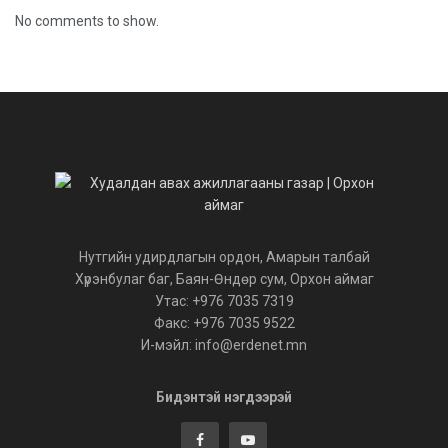
No comments to show.
Нутгийн удирдлагын ордон, Амарын талбай
Хүрэнбулаг баг, Баян-Өндөр сум, Орхон аймаг
Утас: +976 7035 7319
Факс: +976 7035 9522
И-мэйл: info@erdenet.mn
Бидэнтэй нэгдээрэй