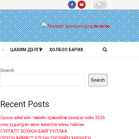
ЦАХИМ ДЭЛГҮҮР
ХОЛБОО БАРИХ
Search
Search
Recent Posts
Орхон аймгийн төсвийн ерөнхийлөн захирагчийн 2026
оны худалдан авах ажиллагааны тайлан
СУРГАЛТ ЗОХИОН БАЙГУУЛЛАА.
ОРХОН АЙМАГТ УЛСЫН ТӨСВИЙН ХӨРӨНГӨ