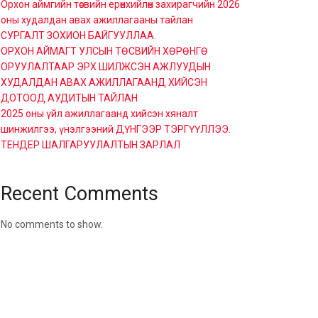
Орхон аймгийн төсвийн ерөнхийлөн захирагчийн 2026
оны худалдан авах ажиллагааны тайлан
СУРГАЛТ ЗОХИОН БАЙГУУЛЛАА.
ОРХОН АЙМАГТ УЛСЫН ТӨСВИЙН ХӨРӨНГӨ
ОРУУЛАЛТААР ЭРХ ШИЛЖСЭН АЖЛУУДЫН
ХУДАЛДАН АВАХ АЖИЛЛАГААНД ХИЙСЭН
ДОТООД АУДИТЫН ТАЙЛАН
2025 оны үйл ажиллагаанд хийсэн хяналт
шинжилгээ, үнэлгээний ДҮНГЭЭР ТЭРГҮҮЛЛЭЭ.
ТЕНДЕР ШАЛГАРУУЛАЛТЫН ЗАРЛАЛ
Recent Comments
No comments to show.