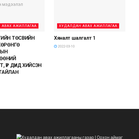
 АВАХ АЖИЛЛАГАА
ХУДАЛДАН АВАХ АЖИЛЛАГАА
ГИЙН ТӨСВИЙН
Хяналт шалгалт 1
ХӨРӨНГӨ
2022-03-10
ТЫН
ӨӨНИЙ
, ҮР ДҮНД ХИЙСЭН
ТАЙЛАН