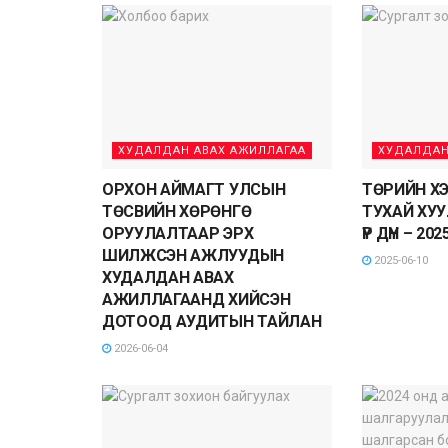
ХУДАЛДАН АВАХ АЖИЛЛАГАА
ХУДАЛДАН
ОРХОН АЙМАГТ УЛСЫН
ТӨРИЙН Х
ТӨСВИЙН ХӨРӨНГӨ
ТУХАЙ ХУ
ОРУУЛАЛТААР ЭРХ
ҮР ДҮН – 20
ШИЛЖСЭН АЖЛУУДЫН
2025-06-10
ХУДАЛДАН АВАХ
АЖИЛЛАГААНД ХИЙСЭН
ДОТООД АУДИТЫН ТАЙЛАН
2026-06-04