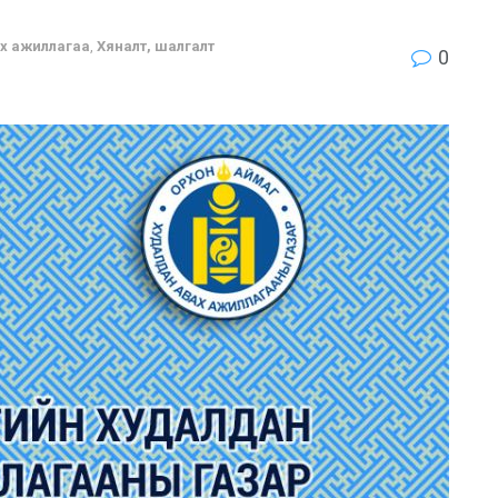
х ажиллагаа
,
Хяналт, шалгалт
0