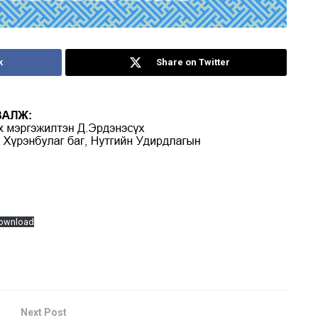
k
Share on Twitter
ownload
Next Post