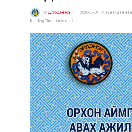
by
Д.Эрдэнэсүх
2026-06-04
in
Худалдан ава
Reading Time: 1 min read