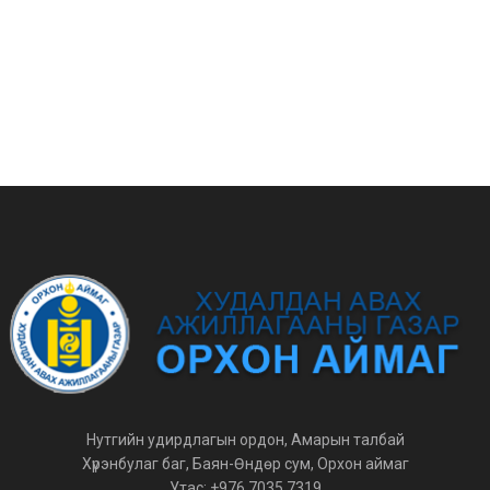
Нутгийн удирдлагын ордон, Амарын талбай
Хүрэнбулаг баг, Баян-Өндөр сум, Орхон аймаг
Утас: +976 7035 7319