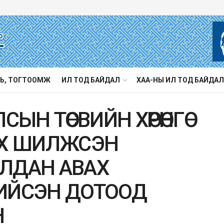
Ь, ТОГТООМЖ
ИЛ ТОД БАЙДАЛ
ХАА-НЫ ИЛ ТОД БАЙДАЛ
ЫН ТӨСВИЙН ХӨРӨНГӨ
РХ ШИЛЖСЭН
ЛДАН АВАХ
ИЙСЭН ДОТООД
Н