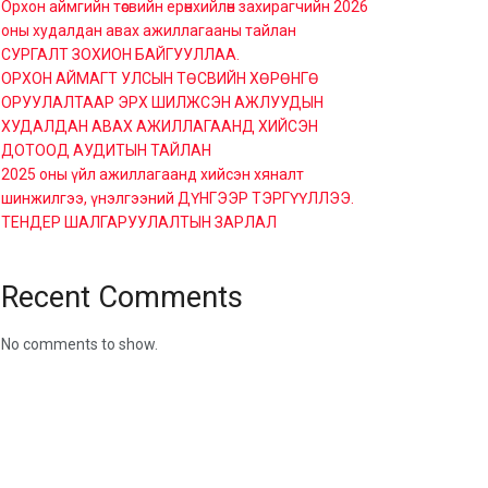
Орхон аймгийн төсвийн ерөнхийлөн захирагчийн 2026
оны худалдан авах ажиллагааны тайлан
СУРГАЛТ ЗОХИОН БАЙГУУЛЛАА.
ОРХОН АЙМАГТ УЛСЫН ТӨСВИЙН ХӨРӨНГӨ
ОРУУЛАЛТААР ЭРХ ШИЛЖСЭН АЖЛУУДЫН
ХУДАЛДАН АВАХ АЖИЛЛАГААНД ХИЙСЭН
ДОТООД АУДИТЫН ТАЙЛАН
2025 оны үйл ажиллагаанд хийсэн хяналт
шинжилгээ, үнэлгээний ДҮНГЭЭР ТЭРГҮҮЛЛЭЭ.
ТЕНДЕР ШАЛГАРУУЛАЛТЫН ЗАРЛАЛ
Recent Comments
No comments to show.