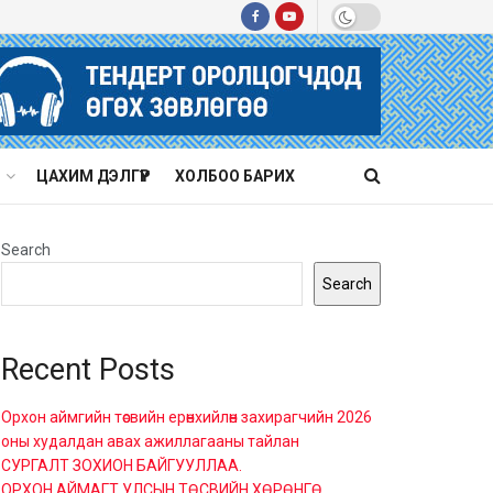
ЦАХИМ ДЭЛГҮҮР
ХОЛБОО БАРИХ
Search
Search
Recent Posts
Орхон аймгийн төсвийн ерөнхийлөн захирагчийн 2026
оны худалдан авах ажиллагааны тайлан
СУРГАЛТ ЗОХИОН БАЙГУУЛЛАА.
ОРХОН АЙМАГТ УЛСЫН ТӨСВИЙН ХӨРӨНГӨ