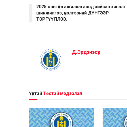
2025 оны үйл ажиллагаанд хийсэн хяналт
шинжилгээ, үнэлгээний ДҮНГЭЭР
ТЭРГҮҮЛЛЭЭ.
Д.Эрдэнэсүх
Үүнтэй
Төстэй мэдээлэл