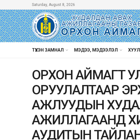
Saturday, August 8, 2026
ТҮҮХЭН ЗАМНАЛ
МЭДЭЭ, МЭДЭЭЛЭЛ
ХУУЛ
ОРХОН АЙМАГТ УЛС
ОРУУЛАЛТААР Э
АЖЛУУДЫН ХУДА
АЖИЛЛАГААНД Х
АУДИТЫН ТАЙЛА