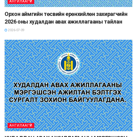
АНГИЛААГҮЙ
Орхон аймгийн төсвийн ерөнхийлөн захирагчийн
2026 оны худалдан авах ажиллагааны тайлан
2026-07-09
АНГИЛААГҮЙ