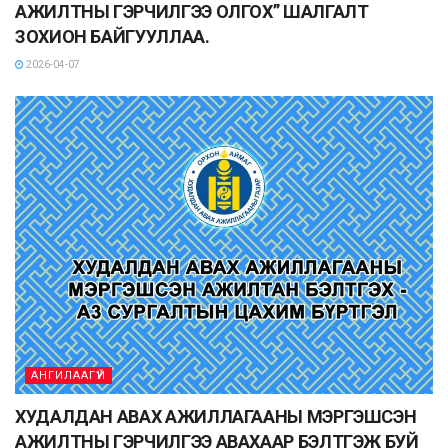
АЖИЛТНЫ ГЭРЧИЛГЭЭ ОЛГОХ” ШАЛГАЛТ
ЗОХИОН БАЙГУУЛЛАА.
2026-04-07
АНГИЛААГҮЙ
ХУДАЛДАН АВАХ АЖИЛЛАГААНЫ МЭРГЭШСЭН
АЖИЛТНЫ ГЭРЧИЛГЭЭ АВАХААР БЭЛТГЭЖ БУЙ