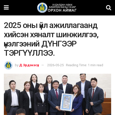
2025 оны үйл ажиллагаанд
хийсэн хяналт шинжилгээ,
үнэлгээний ДҮНГЭЭР
ТЭРГҮҮЛЛЭЭ.
by
Д.Эрдэнэсүх
2026-05-25
Reading Time: 1 min read