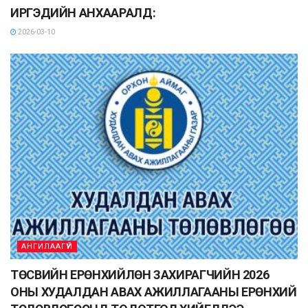
ИРГЭДИЙН АНХААРАЛД:
2026-03-10
АНГИЛААГҮЙ
ТӨСВИЙН ЕРӨНХИЙЛӨН ЗАХИРАГЧИЙН 2026
ОНЫ ХУДАЛДАН АВАХ АЖИЛЛАГААНЫ ЕРӨНХИЙ