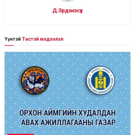
Д.Эрдэнэсүх
Үүнтэй
Төстэй мэдээлэл