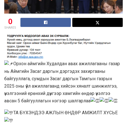
0
SHARES
Орхон аймгийн Худалдан авах ажиллагааны газар
нь Аймгийн Засаг даргын дэргэдэх захиргааны
байгууллага, сумдын Засаг даргын Тамгын газрын
2025 оны үйл ажиллагаанд хийсэн хяналт шинжилгээ,
үнэлгээний ерөнхий дүнгээр хамгийн өндөр үнэлгээ
авсан 5 байгууллагын нэгээр шалгарлаа
ТА БҮХЭНДЭЭ АЖЛЫН ӨНДӨР АМЖИЛТ ХҮСЬЕ