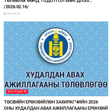
ТӨЛӨВЛӨГӨӨНД ТОДОТГОЛ ХИЙГДЛЭЭ…
/2026.02.16/
2026-03-02
АНГИЛААГҮЙ
ТӨСВИЙН ЕРӨНХИЙЛӨН ЗАХИРАГЧИЙН 2026
ОНЫ ХУДАЛДАН АВАХ АЖИЛЛАГААНЫ ЕРӨНХИЙ