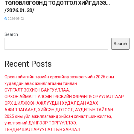
ТӨЛӨВЛӨГӨӨНД ТОДОТГОЛ ХИЙГДЛЭЭ…
/2026.01.30/
2026-03-02
Search
Search
Recent Posts
Орхон аймгийн төсвийн ерөнхийлөн захирагчийн 2026 оны
худалдан авах ажиллагааны тайлан
СУРГАЛТ ЗОХИОН БАЙГУУЛЛАА.
ОРХОН АЙМАГТ УЛСЫН ТӨСВИЙН ХӨРӨНГӨ ОРУУЛАЛТААР
ЭРХ ШИЛЖСЭН АЖЛУУДЫН ХУДАЛДАН АВАХ
АЖИЛЛАГААНД ХИЙСЭН ДОТООД АУДИТЫН ТАЙЛАН
2025 оны үйл ажиллагаанд хийсэн хяналт шинжилгээ,
үнэлгээний ДҮНГЭЭР ТЭРГҮҮЛЛЭЭ.
ТЕНДЕР ШАЛГАРУУЛАЛТЫН ЗАРЛАЛ