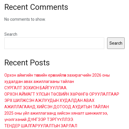
Recent Comments
No comments to show.
Search
Search
Recent Posts
Орхон аймгийн төсвийн ерөнхийлөн захирагчийн 2026 оны
худалдан авах ажиллагааны тайлан
СУРГАЛТ ЗОХИОН БАЙГУУЛЛАА.
ОРХОН АЙМАГТ УЛСЫН ТӨСВИЙН ХӨРӨНГӨ ОРУУЛАЛТААР
ЭРХ ШИЛЖСЭН АЖЛУУДЫН ХУДАЛДАН АВАХ
АЖИЛЛАГААНД ХИЙСЭН ДОТООД АУДИТЫН ТАЙЛАН
2025 оны үйл ажиллагаанд хийсэн хяналт шинжилгээ,
үнэлгээний ДҮНГЭЭР ТЭРГҮҮЛЛЭЭ.
ТЕНДЕР ШАЛГАРУУЛАЛТЫН ЗАРЛАЛ