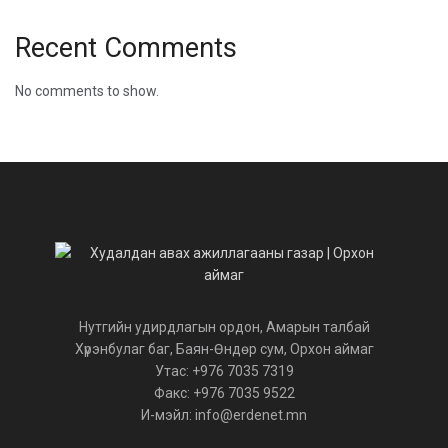
Recent Comments
No comments to show.
Нутгийн удирдлагын ордон, Амарын талбай
Хүрэнбулаг баг, Баян-Өндөр сум, Орхон аймаг
Утас: +976 7035 7319
Факс: +976 7035 9522
И-мэйл: info@erdenet.mn