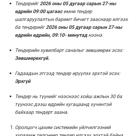
Тендерийг
2026 оны 0
5
д
угаа
р сарын 27-ны
өдрийн 09:00 цагаас
өмнө тендер
шалгаруулалтын баримт бичигт зааснаар илгээх
ба тендерийг
2026 оны 0
5
д
угаа
р сарын 27-ны
өдрийн өдрийн, 09:10- минутад
нээнэ.
Тендерийн хувилбарт саналыг зөвшөөрөх эсэх:
Зөвшөөрөхгүй.
Гадаадын этгээд тендер ирүүлэх эрхтэй эсэх:
Эрхгүй
Тендер нь түүнийг нээснээс хойш ажлын 30 ба
түүнээс дээш өдрийн хугацаанд хүчинтэй
байхаар тендерт заана.
Оролцогч цахим системийн үйлчилгээний
хураамж төлснөөр тендер илгээх эрхтэй байна.