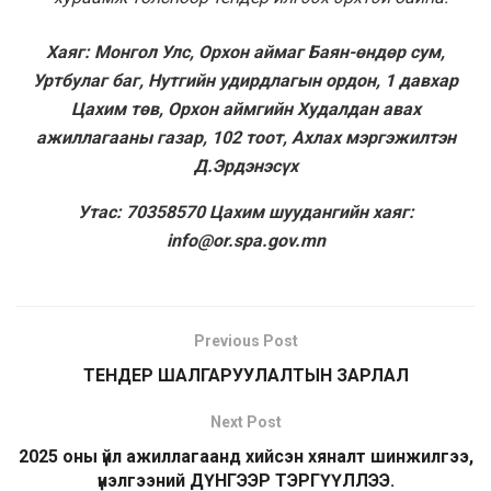
Хаяг: Монгол Улс, Орхон аймаг Баян-өндөр сум,
Уртбулаг баг, Нутгийн удирдлагын ордон, 1 давхар
Цахим төв, Орхон аймгийн Худалдан авах
ажиллагааны газар, 102 тоот, Ахлах мэргэжилтэн
Д.Эрдэнэсүх
Утас: 70358570 Цахим шуудангийн хаяг:
info@or.spa.gov.mn
Previous Post
ТЕНДЕР ШАЛГАРУУЛАЛТЫН ЗАРЛАЛ
Next Post
2025 оны үйл ажиллагаанд хийсэн хяналт шинжилгээ,
үнэлгээний ДҮНГЭЭР ТЭРГҮҮЛЛЭЭ.