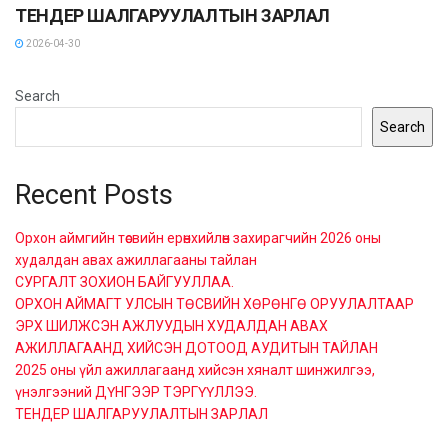
ТЕНДЕР ШАЛГАРУУЛАЛТЫН ЗАРЛАЛ
2026-04-30
Search
Search
Recent Posts
Орхон аймгийн төсвийн ерөнхийлөн захирагчийн 2026 оны
худалдан авах ажиллагааны тайлан
СУРГАЛТ ЗОХИОН БАЙГУУЛЛАА.
ОРХОН АЙМАГТ УЛСЫН ТӨСВИЙН ХӨРӨНГӨ ОРУУЛАЛТААР
ЭРХ ШИЛЖСЭН АЖЛУУДЫН ХУДАЛДАН АВАХ
АЖИЛЛАГААНД ХИЙСЭН ДОТООД АУДИТЫН ТАЙЛАН
2025 оны үйл ажиллагаанд хийсэн хяналт шинжилгээ,
үнэлгээний ДҮНГЭЭР ТЭРГҮҮЛЛЭЭ.
ТЕНДЕР ШАЛГАРУУЛАЛТЫН ЗАРЛАЛ