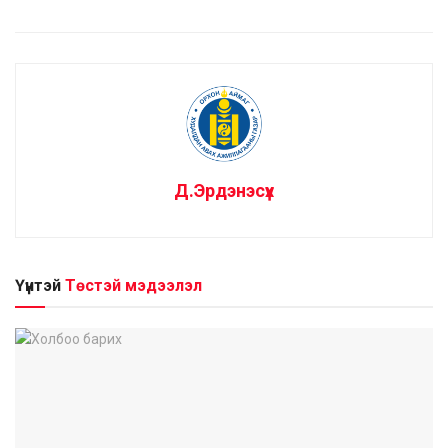
Д.Эрдэнэсүх
Үүнтэй
Төстэй мэдээлэл