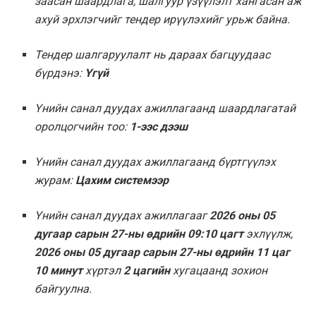
заасан шаардлага, шалгуур үзүүлэлт хангасан аж
ахуй эрхлэгчийг тендер ирүүлэхийг урьж байна.
Тендер шалгаруулалт нь дараах багцуудаас
бүрдэнэ:
Үгүй
Үнийн санал дуудах ажиллагаанд шаардлагатай
оролцогчийн тоо:
1-ээс дээш
Үнийн санал дуудах ажиллагаанд бүртгүүлэх
журам:
Цахим системээр
Үнийн санал дуудах ажиллагааг
2026 оны 0
5
д
угаа
р сарын 27-ны өдрийн 09:10 цагт
эхлүүлж,
2026 оны 0
5
д
угаа
р сарын 27-ны өдрийн 11 цаг
10 минут
хүртэл
2 цагийн
хугацаанд зохион
байгуулна.