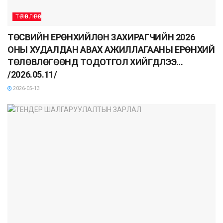
ТӨЛӨВЛӨГӨӨ
ТӨСВИЙН ЕРӨНХИЙЛӨН ЗАХИРАГЧИЙН 2026
ОНЫ ХУДАЛДАН АВАХ АЖИЛЛАГААНЫ ЕРӨНХИЙ
ТӨЛӨВЛӨГӨӨНД ТОДОТГОЛ ХИЙГДЛЭЭ…
/2026.05.11/
2026-05-13