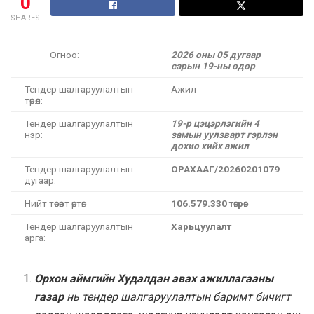
0
SHARES
Огноо:
2026 оны 0
5
д
угаа
р
сарын 19-ны өдөр
Тендер шалгаруулалтын
Ажил
төрөл:
Тендер шалгаруулалтын
19-р цэцэрлэгийн 4
нэр:
замын уулзварт гэрлэн
дохио хийх ажил
Тендер шалгаруулалтын
ОРАХААГ/20260201079
дугаар:
Нийт төсөвт өртөг:
106.579.330 төгрөг
Тендер шалгаруулалтын
Харьцуулалт
арга:
Орхон аймгийн Худалдан авах ажиллагааны
газар
нь тендер шалгаруулалтын баримт бичигт