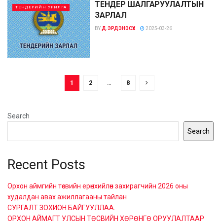
ТЕНДЕР ШАЛГАРУУЛАЛТЫН
ТЕНДЕРИЙН УРИЛГА
ЗАРЛАЛ
BY
Д.ЭРДЭНЭСҮХ
2025-03-26
1
2
…
8
Search
Search
Recent Posts
Орхон аймгийн төсвийн ерөнхийлөн захирагчийн 2026 оны
худалдан авах ажиллагааны тайлан
СУРГАЛТ ЗОХИОН БАЙГУУЛЛАА.
ОРХОН АЙМАГТ УЛСЫН ТӨСВИЙН ХӨРӨНГӨ ОРУУЛАЛТААР