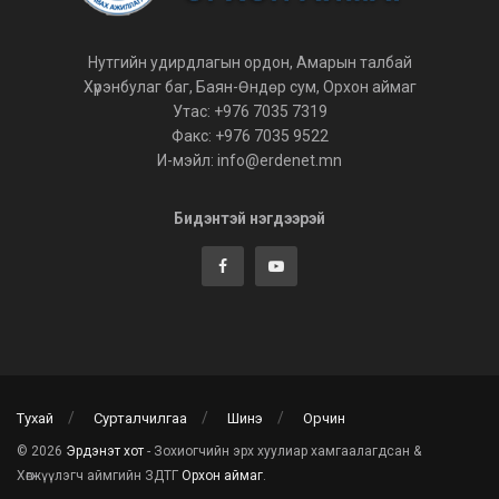
Нутгийн удирдлагын ордон, Амарын талбай
Хүрэнбулаг баг, Баян-Өндөр сум, Орхон аймаг
Утас: +976 7035 7319
Факс: +976 7035 9522
И-мэйл: info@erdenet.mn
Бидэнтэй нэгдээрэй
Тухай
Сурталчилгаа
Шинэ
Орчин
© 2026
Эрдэнэт хот
- Зохиогчийн эрх хуулиар хамгаалагдсан &
Хөгжүүлэгч аймгийн ЗДТГ
Орхон аймаг
.