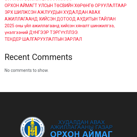
ОРХОН АЙМАГТ УЛСЫН ТӨСВИЙН ХӨРӨНГӨ ОРУУЛАЛТААР
ЭРХ ШИЛЖСЭН АЖЛУУДЫН ХУДАЛДАН АВАХ
АЖИЛЛАГААНД ХИЙСЭН ДОТООД АУДИТЫН ТАЙЛАН
2025 оны үйл ажиллагаанд хийсэн хяналт шинжилгээ,
үнэлгээний ДҮНГЭЭР ТЭРГҮҮЛЛЭЭ.
ТЕНДЕР ШАЛГАРУУЛАЛТЫН ЗАРЛАЛ
Recent Comments
No comments to show.