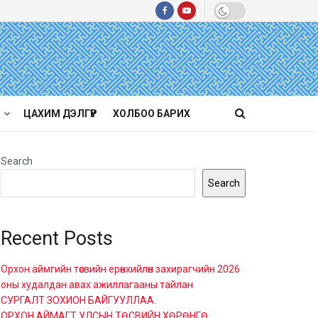
ЦАХИМ ДЭЛГҮҮР
ХОЛБОО БАРИХ
Search
Search
Recent Posts
Орхон аймгийн төсвийн ерөнхийлөн захирагчийн 2026
оны худалдан авах ажиллагааны тайлан
СУРГАЛТ ЗОХИОН БАЙГУУЛЛАА.
ОРХОН АЙМАГТ УЛСЫН ТӨСВИЙН ХӨРӨНГӨ