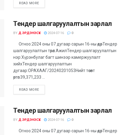
DETAILS
READ MORE
Тендер шалгаруулалтын зарлал
BY
Д.ЭРДЭНЭСҮХ
2024-07-16
0
Огноо:2024 оны 07 дугаар сарын 16-ны өдөрТендер
шалгаруулалтын төрөл:АжилТендер шалгаруулалтын
нэр:Хүрэнбулаг багт шинээр камержуулалт
хийхТендер шалгаруулалтын
дугаар:ОРАХААГ/20240201053Нийт төсөвт
өртөг:39,371,233 ...
DETAILS
READ MORE
Тендер шалгаруулалтын зарлал
BY
Д.ЭРДЭНЭСҮХ
2024-07-16
0
Огноо:2024 оны 07 дугаар сарын 16-ны өдөрТендер