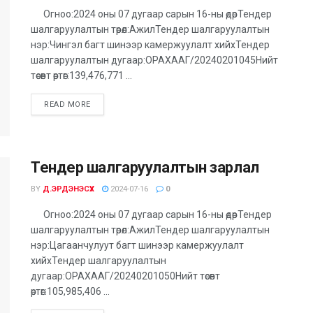
Огноо:2024 оны 07 дугаар сарын 16-ны өдөрТендер
шалгаруулалтын төрөл:АжилТендер шалгаруулалтын
нэр:Чингэл багт шинээр камержуулалт хийхТендер
шалгаруулалтын дугаар:ОРАХААГ/20240201045Нийт
төсөвт өртөг:139,476,771 ...
DETAILS
READ MORE
Тендер шалгаруулалтын зарлал
BY
Д.ЭРДЭНЭСҮХ
2024-07-16
0
Огноо:2024 оны 07 дугаар сарын 16-ны өдөрТендер
шалгаруулалтын төрөл:АжилТендер шалгаруулалтын
нэр:Цагаанчулуут багт шинээр камержуулалт
хийхТендер шалгаруулалтын
дугаар:ОРАХААГ/20240201050Нийт төсөвт
өртөг:105,985,406 ...