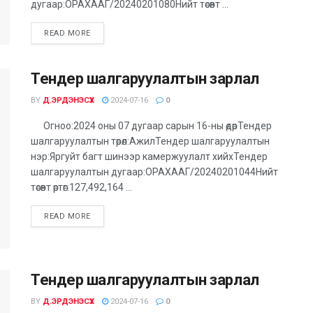
дугаар:ОРАХААГ/20240201080Нийт төсөвт ...
DETAILS
READ MORE
Тендер шалгаруулалтын зарлал
BY
Д.ЭРДЭНЭСҮХ
2024-07-16
0
Огноо:2024 оны 07 дугаар сарын 16-ны өдөрТендер
шалгаруулалтын төрөл:АжилТендер шалгаруулалтын
нэр:Яргуйт багт шинээр камержуулалт хийхТендер
шалгаруулалтын дугаар:ОРАХААГ/20240201044Нийт
төсөвт өртөг:127,492,164 ...
DETAILS
READ MORE
Тендер шалгаруулалтын зарлал
BY
Д.ЭРДЭНЭСҮХ
2024-07-16
0