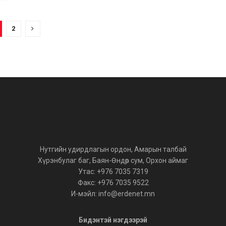
2
Нутгийн удирдлагын ордон, Амарын талбай
Хүрэнбулаг баг, Баян-Өндөр сум, Орхон аймаг
Утас: +976 7035 7319
Факс: +976 7035 9522
И-мэйл: info@erdenet.mn
Бидэнтэй нэгдээрэй