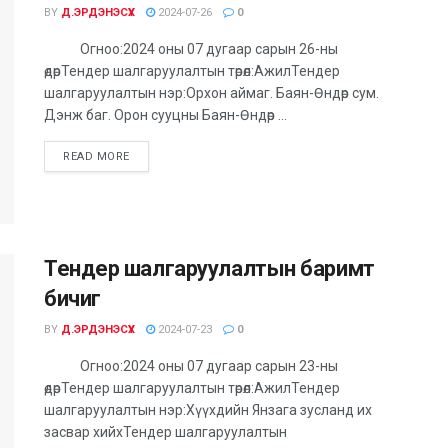
BY
Д.ЭРДЭНЭСҮХ
2024-07-26
0
Огноо:2024 оны 07 дугаар сарын 26-ны
өдөрТендер шалгаруулалтын төрөл:АжилТендер
шалгаруулалтын нэр:Орхон аймаг. Баян-Өндөр сум.
Дэнж баг. Орон сууцны Баян-Өндөр ...
DETAILS
READ MORE
Тендер шалгаруулалтын баримт
бичиг
BY
Д.ЭРДЭНЭСҮХ
2024-07-23
0
Огноо:2024 оны 07 дугаар сарын 23-ны
өдөрТендер шалгаруулалтын төрөл:АжилТендер
шалгаруулалтын нэр:Хүүхдийн Янзага зусланд их
засвар хийхТендер шалгаруулалтын