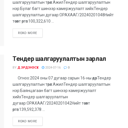
шалгаруулалтын төрөл:АжилТендер шалгаруулалтын
нэр:Булаг багт шинээр камержуулалт хийхТендер
шалгаруулалтын дугаар:ОРАХААГ/20240201048Нийт
төсөвт өртөг:100,322,610 ...
DETAILS
READ MORE
Тендер шалгаруулалтын зарлал
BY
Д.ЭРДЭНЭСҮХ
2024-07-16
0
Огноо:2024 оны 07 дугаар сарын 16-ны өдөрТендер
шалгаруулалтын төрөл:АжилТендер шалгаруулалтын
нэр:Баянцагаан багт шинээр камержуулалт
хийхТендер шалгаруулалтын
дугаар:ОРАХААГ/20240201042Нийт төсөвт
өртөг:139,592,378 ...
DETAILS
READ MORE