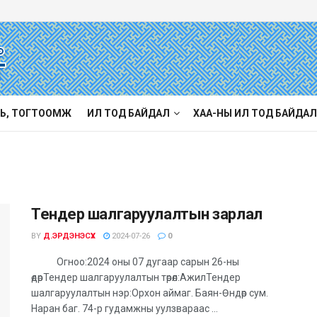
Ь, ТОГТООМЖ
ИЛ ТОД БАЙДАЛ
ХАА-НЫ ИЛ ТОД БАЙДАЛ
Тендер шалгаруулалтын зарлал
BY
Д.ЭРДЭНЭСҮХ
2024-07-26
0
Огноо:2024 оны 07 дугаар сарын 26-ны
өдөрТендер шалгаруулалтын төрөл:АжилТендер
шалгаруулалтын нэр:Орхон аймаг. Баян-Өндөр сум.
Наран баг. 74-р гудамжны уулзвараас ...