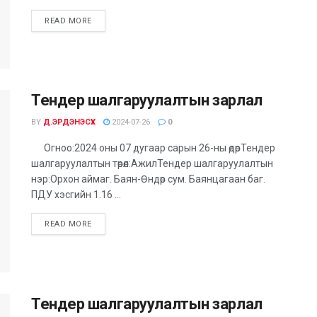
DETAILS
READ MORE
Тендер шалгаруулалтын зарлал
BY
Д.ЭРДЭНЭСҮХ
2024-07-26
0
Огноо:2024 оны 07 дугаар сарын 26-ны өдөрТендер
шалгаруулалтын төрөл:АжилТендер шалгаруулалтын
нэр:Орхон аймаг. Баян-Өндөр сум. Баянцагаан баг.
ПДУ хэсгийн 1.16 ...
DETAILS
READ MORE
Тендер шалгаруулалтын зарлал