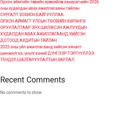
Орхон аймгийн төсвийн ерөнхийлөн захирагчийн 2026
оны худалдан авах ажиллагааны тайлан
СУРГАЛТ ЗОХИОН БАЙГУУЛЛАА.
ОРХОН АЙМАГТ УЛСЫН ТӨСВИЙН ХӨРӨНГӨ
ОРУУЛАЛТААР ЭРХ ШИЛЖСЭН АЖЛУУДЫН
ХУДАЛДАН АВАХ АЖИЛЛАГААНД ХИЙСЭН
ДОТООД АУДИТЫН ТАЙЛАН
2025 оны үйл ажиллагаанд хийсэн хяналт
шинжилгээ, үнэлгээний ДҮНГЭЭР ТЭРГҮҮЛЛЭЭ.
ТЕНДЕР ШАЛГАРУУЛАЛТЫН ЗАРЛАЛ
Recent Comments
No comments to show.