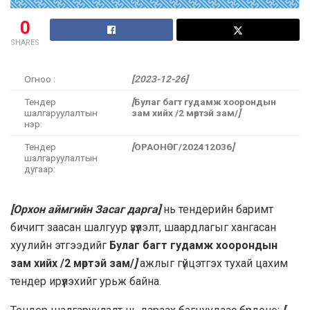
0
SHARES
Огноо :
[2023-12-26]
Тендер
[
Булаг багт гудамж хоорондын
шалгаруулалтын
зам хийх /2 мөртэй зам/
]
нэр:
Тендер
[
ОРАОНӨГ/202412036
]
шалгаруулалтын
дугаар:
[Орхон аймгийн Засаг дарга]
нь тендерийн баримт
бичигт заасан шалгуур үзүүлэлт, шаардлагыг хангасан
хуулийн этгээдийг
Булаг багт гудамж хоорондын
зам хийх /2 мөртэй зам/
]
ажлыг гүйцэтгэх тухай цахим
тендер ирүүлэхийг урьж байна.