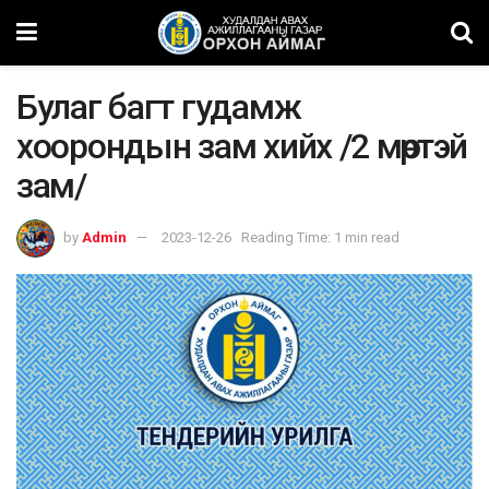
Булаг багт гудамж
хоорондын зам хийх /2 мөртэй
зам/
by
Admin
2023-12-26
Reading Time: 1 min read