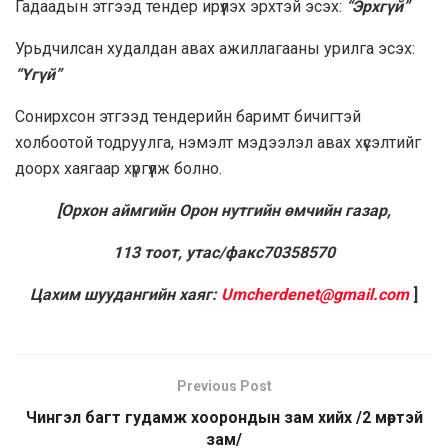
Гадаадын этгээд тендер ирүүлэх эрхтэй эсэх:
“Эрхгүй”
Урьдчилсан худалдан авах ажиллагааны урилга эсэх:
“Үгүй”
Сонирхсон этгээд тендерийн баримт бичигтэй
холбоотой тодруулга, нэмэлт мэдээлэл авах хүсэлтийг
доорх хаягаар хүргүүлж болно.
[Орхон аймгийн Орон нутгийн өмчийн газар,
113 тоот
, утас/факс70358570
Цахим шуудангийн хаяг:
Umcherdenet@gmail.com
]
Previous Post
Чингэл багт гудамж хоорондын зам хийх /2 мөртэй
зам/