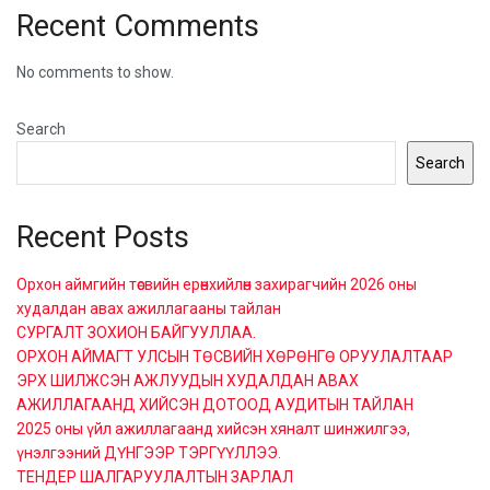
Recent Comments
No comments to show.
Search
Search
Recent Posts
Орхон аймгийн төсвийн ерөнхийлөн захирагчийн 2026 оны
худалдан авах ажиллагааны тайлан
СУРГАЛТ ЗОХИОН БАЙГУУЛЛАА.
ОРХОН АЙМАГТ УЛСЫН ТӨСВИЙН ХӨРӨНГӨ ОРУУЛАЛТААР
ЭРХ ШИЛЖСЭН АЖЛУУДЫН ХУДАЛДАН АВАХ
АЖИЛЛАГААНД ХИЙСЭН ДОТООД АУДИТЫН ТАЙЛАН
2025 оны үйл ажиллагаанд хийсэн хяналт шинжилгээ,
үнэлгээний ДҮНГЭЭР ТЭРГҮҮЛЛЭЭ.
ТЕНДЕР ШАЛГАРУУЛАЛТЫН ЗАРЛАЛ