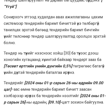
Тендер шалгаруулалт нь дараах багцуудаас бүрдэнэ:
[
“Үгүй”]
Сонирхогч этгээд худалдан авах ажиллагааны цахим
системээр тендерийн баримт бичигтэй үнэ төлбөргүй
танилцах эрхтэй бөгөөд тендерийн баримт бичгийн
үнийг төлснөөр тендер шалгаруулалтад оролцох эрхтэй
болно.
Тендер нь түүнийг нээснээс хойш [30] ба түүнээс дээш
хоногийн хугацаанд хүчинтэй байхаар тендерт заах ба
[
Төсөвт өртгийн үнийн дүнгийн 0,5%
]
төгрөгөөс багагүй
үнийн дүнтэй тендерийн баталгаа ирүүлнэ.
Тендерийг
[2024 оны 01-р сарын 26-ны өдрийн 09.00
цаг]
–аас өмнө тендерийн баримт бичигт заасан
хэлбэрээр ирүүлэх ба тендерийн нээлтийг
[2024 оны 01-
р сарын 26]
-ны өдрийн
, [09.10]-
цагт зохион байгуулна.