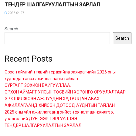
ТЕНДЕР ШАЛГАРУУЛАЛТЫН ЗАРЛАЛ
2026-04-27
Search
Search
Recent Posts
Орхон аймгийн төсвийн ерөнхийлөн захирагчийн 2026 оны
худалдан авах ажиллагааны тайлан
СУРГАЛТ ЗОХИОН БАЙГУУЛЛАА.
ОРХОН АЙМАГТ УЛСЫН ТӨСВИЙН ХӨРӨНГӨ ОРУУЛАЛТААР
ЭРХ ШИЛЖСЭН АЖЛУУДЫН ХУДАЛДАН АВАХ
АЖИЛЛАГААНД ХИЙСЭН ДОТООД АУДИТЫН ТАЙЛАН
2025 оны үйл ажиллагаанд хийсэн хяналт шинжилгээ,
үнэлгээний ДҮНГЭЭР ТЭРГҮҮЛЛЭЭ.
ТЕНДЕР ШАЛГАРУУЛАЛТЫН ЗАРЛАЛ