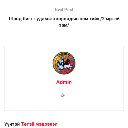
Next Post
Шанд багт гудамж хоорондын зам хийх /2 мөртэй
зам/
Admin
Үүнтэй
Төстэй мэдээлэл