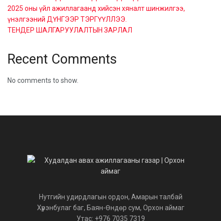
2025 оны үйл ажиллагаанд хийсэн хяналт шинжилгээ,
үнэлгээний ДҮНГЭЭР ТЭРГҮҮЛЛЭЭ.
ТЕНДЕР ШАЛГАРУУЛАЛТЫН ЗАРЛАЛ
Recent Comments
No comments to show.
Нутгийн удирдлагын ордон, Амарын талбай
Хүрэнбулаг баг, Баян-Өндөр сум, Орхон аймаг
Утас: +976 7035 7319