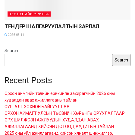
ТЕНДЕРИЙН УРИЛГА
ТЕНДЕР ШАЛГАРУУЛАЛТЫН ЗАРЛАЛ
2026-05-11
Search
Search
Recent Posts
Орхон аймгийн төсвийн ерөнхийлөн захирагчийн 2026 оны
худалдан авах ажиллагааны тайлан
СУРГАЛТ ЗОХИОН БАЙГУУЛЛАА.
ОРХОН АЙМАГТ УЛСЫН ТӨСВИЙН ХӨРӨНГӨ ОРУУЛАЛТААР
ЭРХ ШИЛЖСЭН АЖЛУУДЫН ХУДАЛДАН АВАХ
АЖИЛЛАГААНД ХИЙСЭН ДОТООД АУДИТЫН ТАЙЛАН
2025 оны үйл ажиллагаанд хийсэн хяналт шинжилгээ,