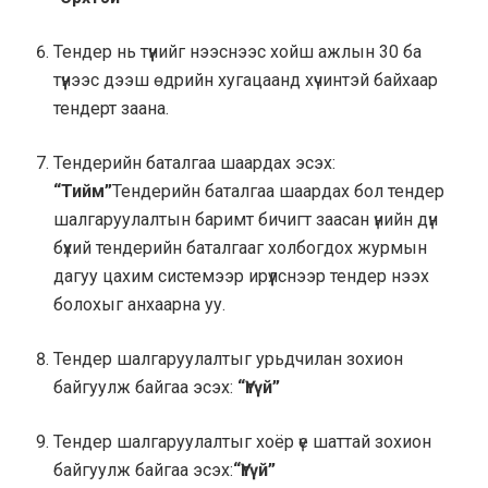
Тендер нь түүнийг нээснээс хойш ажлын 30 ба
түүнээс дээш өдрийн хугацаанд хүчинтэй байхаар
тендерт заана.
Тендерийн баталгаа шаардах эсэх:
“Тийм”
Тендерийн баталгаа шаардах бол тендер
шалгаруулалтын баримт бичигт заасан үнийн дүн
бүхий тендерийн баталгааг холбогдох журмын
дагуу цахим системээр ирүүлснээр тендер нээх
болохыг анхаарна уу.
Тендер шалгаруулалтыг урьдчилан зохион
байгуулж байгаа эсэх:
“Үгүй”
Тендер шалгаруулалтыг хоёр үе шаттай зохион
байгуулж байгаа эсэх:
“Үгүй”