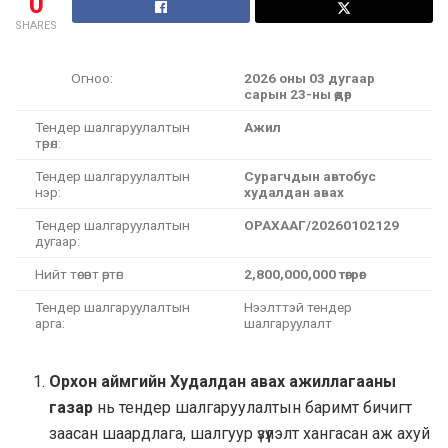
0
SHARES
Огноо:
2026 оны 03 дугаар
сарын 23-ны өдөр
Тендер шалгаруулалтын
Ажил
төрөл:
Тендер шалгаруулалтын
Сурагчдын автобус
нэр:
худалдан авах
Тендер шалгаруулалтын
ОРАХААГ/20260102129
дугаар:
Нийт төсөвт өртөг:
2,800,000,000 төгрөг
Тендер шалгаруулалтын
Нээлттэй тендер
арга:
шалгаруулалт
Орхон аймгийн Худалдан авах ажиллагааны
газар
нь тендер шалгаруулалтын баримт бичигт
заасан шаардлага, шалгуур үзүүлэлт хангасан аж ахуй