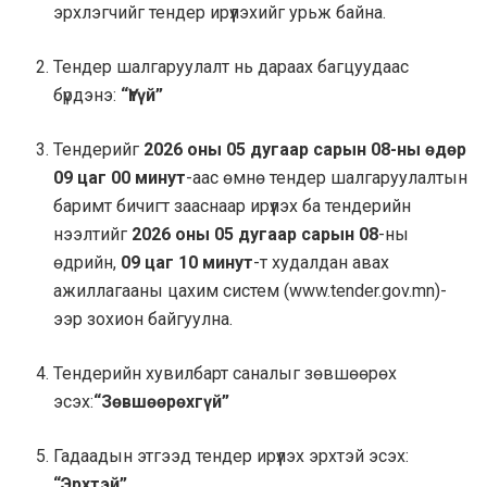
эрхлэгчийг тендер ирүүлэхийг урьж байна.
Тендер шалгаруулалт нь дараах багцуудаас
бүрдэнэ:
“Үгүй”
Тендерийг
2026 оны 05 дугаар сарын 08-ны өдөр
09 цаг 00 минут
-аас өмнө тендер шалгаруулалтын
баримт бичигт зааснаар ирүүлэх ба тендерийн
нээлтийг
2026 оны 05 дугаар сарын 08
-ны
өдрийн,
09 цаг 10 минут
-т худалдан авах
ажиллагааны цахим систем (www.tender.gov.mn)-
ээр зохион байгуулна.
Тендерийн хувилбарт саналыг зөвшөөрөх
эсэх:
“Зөвшөөрөхгүй”
Гадаадын этгээд тендер ирүүлэх эрхтэй эсэх:
“Эрхтэй”