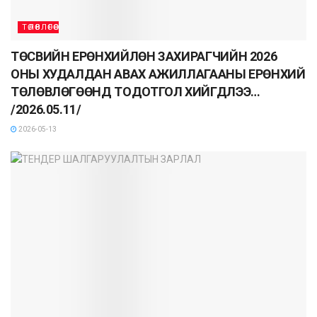
ТӨЛӨВЛӨГӨӨ
ТӨСВИЙН ЕРӨНХИЙЛӨН ЗАХИРАГЧИЙН 2026
ОНЫ ХУДАЛДАН АВАХ АЖИЛЛАГААНЫ ЕРӨНХИЙ
ТӨЛӨВЛӨГӨӨНД ТОДОТГОЛ ХИЙГДЛЭЭ…
/2026.05.11/
2026-05-13