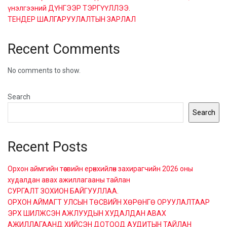
үнэлгээний ДҮНГЭЭР ТЭРГҮҮЛЛЭЭ.
ТЕНДЕР ШАЛГАРУУЛАЛТЫН ЗАРЛАЛ
Recent Comments
No comments to show.
Search
Search
Recent Posts
Орхон аймгийн төсвийн ерөнхийлөн захирагчийн 2026 оны
худалдан авах ажиллагааны тайлан
СУРГАЛТ ЗОХИОН БАЙГУУЛЛАА.
ОРХОН АЙМАГТ УЛСЫН ТӨСВИЙН ХӨРӨНГӨ ОРУУЛАЛТААР
ЭРХ ШИЛЖСЭН АЖЛУУДЫН ХУДАЛДАН АВАХ
АЖИЛЛАГААНД ХИЙСЭН ДОТООД АУДИТЫН ТАЙЛАН