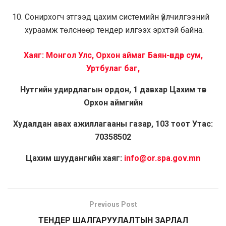
Сонирхогч этгээд цахим системийн үйлчилгээний
хураамж төлснөөр тендер илгээх эрхтэй байна.
Хаяг: Монгол Улс, Орхон аймаг Баян-өндөр сум,
Уртбулаг баг,
Нутгийн удирдлагын ордон, 1 давхар Цахим төв
Орхон аймгийн
Худалдан авах ажиллагааны газар, 103 тоот Утас:
70358502
Цахим шуудангийн хаяг:
info@or.spa.gov.mn
Previous Post
ТЕНДЕР ШАЛГАРУУЛАЛТЫН ЗАРЛАЛ