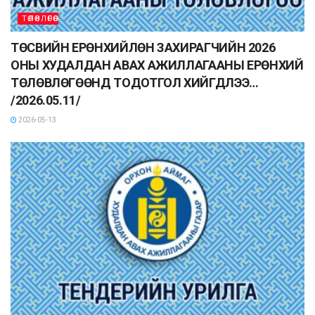
ТӨЛӨВЛӨГӨӨ
ТӨСВИЙН ЕРӨНХИЙЛӨН ЗАХИРАГЧИЙН 2026
ОНЫ ХУДАЛДАН АВАХ АЖИЛЛАГААНЫ ЕРӨНХИЙ
ТӨЛӨВЛӨГӨӨНД ТОДОТГОЛ ХИЙГДЛЭЭ…
/2026.05.11/
2026-05-13