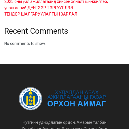
2025 оны үйл ажиллагаанд хийсэн хяналт шинжилгээ,
үнэлгээний ДҮНГЭЭР ТЭРГҮҮЛЛЭЭ.
ТЕНДЕР ШАЛГАРУУЛАЛТЫН ЗАРЛАЛ
Recent Comments
No comments to show.
Нутгийн удирдлагын ордон, Амарын талбай
Хүрэнбулаг баг, Баян-Өндөр сум, Орхон аймаг