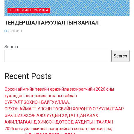
ТЕНДЕРИЙН УРИЛГА
ТЕНДЕР ШАЛГАРУУЛАЛТЫН ЗАРЛАЛ
2026-05-11
Search
Search
Recent Posts
Орхон аймгийн төсвийн ерөнхийлөн захирагчийн 2026 оны
худалдан авах ажиллагааны тайлан
СУРГАЛТ ЗОХИОН БАЙГУУЛЛАА.
ОРХОН АЙМАГТ УЛСЫН ТӨСВИЙН ХӨРӨНГӨ ОРУУЛАЛТААР
ЭРХ ШИЛЖСЭН АЖЛУУДЫН ХУДАЛДАН АВАХ
АЖИЛЛАГААНД ХИЙСЭН ДОТООД АУДИТЫН ТАЙЛАН
2025 оны үйл ажиллагаанд хийсэн хяналт шинжилгээ,