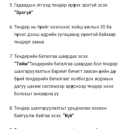
Гадаадын этгээд тендер ирүүлэх эрхтэй эсэх:
“Эрхгүй”
Тендер нь түүнийг нээснээс хойш ажлын 30 ба
түүнээс дээш өдрийн хугацаанд хүчинтэй байхаар
тендерт заана.
Тендерийн баталгаа шаардах эсэх:
“Тийм”
Тендерийн баталгаа шаардах бол тендер
шалгаруулалтын баримт бичигт заасан үнийн дүн
бүхий тендерийн баталгааг холбогдох журмын
дагуу цахим системээр ирүүлснээр тендер нээх
болохыг анхаарна уу.
Тендер шалгаруулалтыг урьдчилан зохион
байгуулж байгаа эсэх:
“Үгүй”