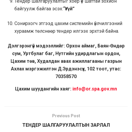
Тендер шалгаруулалтыг хоёр үе шаттай зохион
байгуулж байгаа эсэх:
“Үгүй”
Сонирхогч этгээд цахим системийн үйлчилгээний
хураамж төлснөөр тендер илгээх эрхтэй байна.
Дэлгэрэнгүй мэдээллийг: Орхон аймаг, Баян-Өндөр
сум, Уртбулаг баг, Нутгийн удирдлагын ордон,
Цахим төв, Худалдан авах ажиллагааны газрын
Ахлах мэргэжилтэн Д.Эрдэнэсүх, 102 тоот, утас:
70358570
Цахим шуудангийн хаяг
:
info@or.spa.gov.mn
Previous Post
ТЕНДЕР ШАЛГАРУУЛАЛТЫН ЗАРЛАЛ