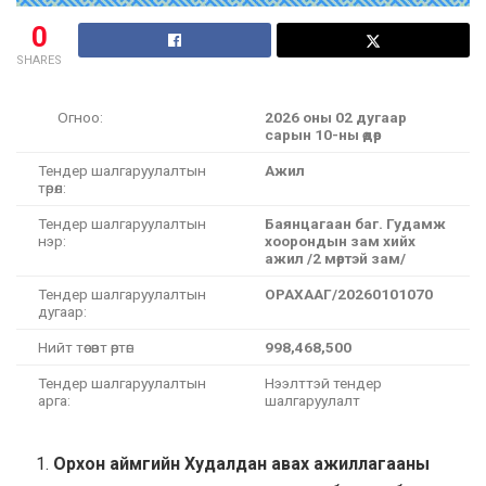
0
SHARES
Огноо:
202
6
оны
0
2 дугаар
сарын
10
-ны өдөр
Тендер шалгаруулалтын
Ажил
төрөл:
Тендер шалгаруулалтын
Баянцагаан баг. Гудамж
нэр:
хоорондын зам хийх
ажил /2 мөртэй зам/
Тендер шалгаруулалтын
ОРАХААГ/20260101070
дугаар:
Нийт төсөвт өртөг:
998,468,500
Тендер шалгаруулалтын
Нээлттэй тендер
арга:
шалгаруулалт
Орхон аймгийн Худалдан авах ажиллагааны