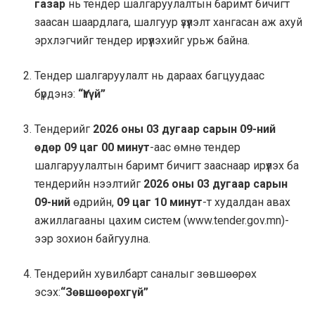
газар
нь тендер шалгаруулалтын баримт бичигт
заасан шаардлага, шалгуур үзүүлэлт хангасан аж ахуй
эрхлэгчийг тендер ирүүлэхийг урьж байна.
Тендер шалгаруулалт нь дараах багцуудаас
бүрдэнэ:
“Үгүй”
Тендерийг
2026 оны
03 дугаар сарын 09-ний
өдөр 09 цаг 00 минут
-аас өмнө тендер
шалгаруулалтын баримт бичигт зааснаар ирүүлэх ба
тендерийн нээлтийг
2026 оны
03 дугаар сарын
09-ний
өдрийн,
09 цаг 10 минут
-т худалдан авах
ажиллагааны цахим систем (www.tender.gov.mn)-
ээр зохион байгуулна.
Тендерийн хувилбарт саналыг зөвшөөрөх
эсэх:
“Зөвшөөрөхгүй”