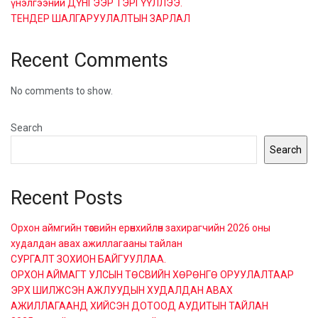
үнэлгээний ДҮНГЭЭР ТЭРГҮҮЛЛЭЭ.
ТЕНДЕР ШАЛГАРУУЛАЛТЫН ЗАРЛАЛ
Recent Comments
No comments to show.
Search
Search
Recent Posts
Орхон аймгийн төсвийн ерөнхийлөн захирагчийн 2026 оны
худалдан авах ажиллагааны тайлан
СУРГАЛТ ЗОХИОН БАЙГУУЛЛАА.
ОРХОН АЙМАГТ УЛСЫН ТӨСВИЙН ХӨРӨНГӨ ОРУУЛАЛТААР
ЭРХ ШИЛЖСЭН АЖЛУУДЫН ХУДАЛДАН АВАХ
АЖИЛЛАГААНД ХИЙСЭН ДОТООД АУДИТЫН ТАЙЛАН