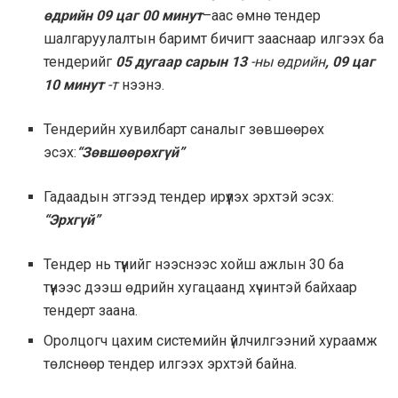
өдрийн 09 цаг 00 минут
–аас өмнө тендер
шалгаруулалтын баримт бичигт зааснаар илгээх ба
тендерийг
05 дугаар сарын 13
-ны өдрийн
,
09 цаг
10 минут
-т
нээнэ.
Тендерийн хувилбарт саналыг зөвшөөрөх
эсэх:
“Зөвшөөрөхгүй”
Гадаадын этгээд тендер ирүүлэх эрхтэй эсэх:
“Эрхгүй”
Тендер нь түүнийг нээснээс хойш ажлын 30 ба
түүнээс дээш өдрийн хугацаанд хүчинтэй байхаар
тендерт заана.
Оролцогч цахим системийн үйлчилгээний хураамж
төлснөөр тендер илгээх эрхтэй байна.