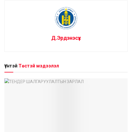
Д.Эрдэнэсүх
Үүнтэй
Төстэй мэдээлэл