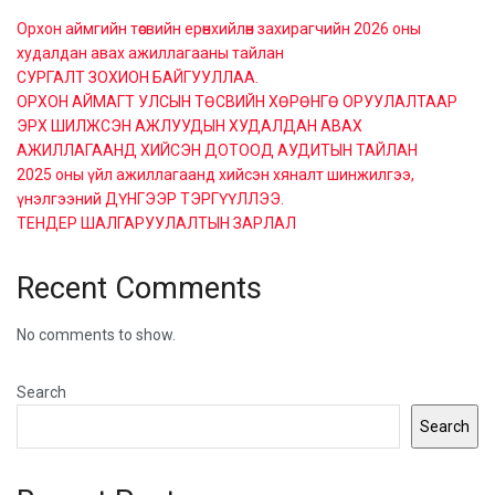
Орхон аймгийн төсвийн ерөнхийлөн захирагчийн 2026 оны
худалдан авах ажиллагааны тайлан
СУРГАЛТ ЗОХИОН БАЙГУУЛЛАА.
ОРХОН АЙМАГТ УЛСЫН ТӨСВИЙН ХӨРӨНГӨ ОРУУЛАЛТААР
ЭРХ ШИЛЖСЭН АЖЛУУДЫН ХУДАЛДАН АВАХ
АЖИЛЛАГААНД ХИЙСЭН ДОТООД АУДИТЫН ТАЙЛАН
2025 оны үйл ажиллагаанд хийсэн хяналт шинжилгээ,
үнэлгээний ДҮНГЭЭР ТЭРГҮҮЛЛЭЭ.
ТЕНДЕР ШАЛГАРУУЛАЛТЫН ЗАРЛАЛ
Recent Comments
No comments to show.
Search
Search