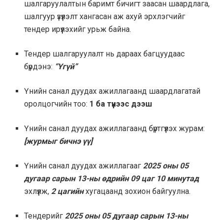
шалгаруулалтын баримт бичигт заасан шаардлага,
шалгуур үзүүлэлт хангасан аж ахуй эрхлэгчийг
тендер ирүүлэхийг урьж байна.
Тендер шалгаруулалт нь дараах багцуудаас
бүрдэнэ:
“Үгүй”
Үнийн санал дуудах ажиллагаанд шаардлагатай
оролцогчийн тоо:
1 ба түүнээс дээш
Үнийн санал дуудах ажиллагаанд бүртгүүлэх журам:
[журмыг бичнэ үү]
Үнийн санал дуудах ажиллагааг
2025 оны 05
дугаар сарын 13-ны өдрийн 09 цаг 10 минутад
эхлүүлж,
2 цагийн
хугацаанд зохион байгуулна.
Тендерийг
2025 оны 05 дугаар сарын 13-ны