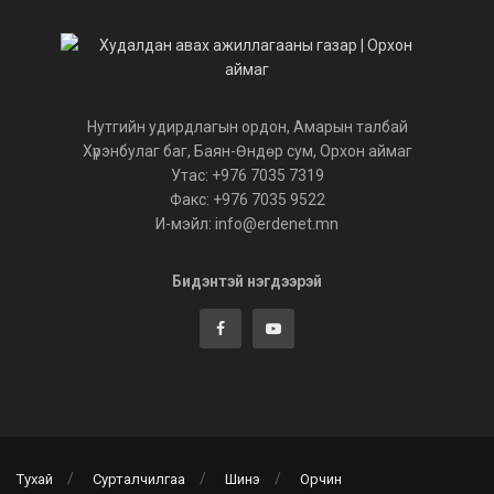
Нутгийн удирдлагын ордон, Амарын талбай
Хүрэнбулаг баг, Баян-Өндөр сум, Орхон аймаг
Утас: +976 7035 7319
Факс: +976 7035 9522
И-мэйл: info@erdenet.mn
Бидэнтэй нэгдээрэй
Тухай
Сурталчилгаа
Шинэ
Орчин