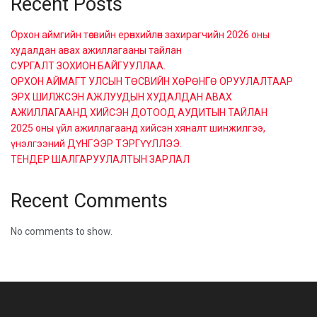
Recent Posts
Орхон аймгийн төсвийн ерөнхийлөн захирагчийн 2026 оны
худалдан авах ажиллагааны тайлан
СУРГАЛТ ЗОХИОН БАЙГУУЛЛАА.
ОРХОН АЙМАГТ УЛСЫН ТӨСВИЙН ХӨРӨНГӨ ОРУУЛАЛТААР
ЭРХ ШИЛЖСЭН АЖЛУУДЫН ХУДАЛДАН АВАХ
АЖИЛЛАГААНД ХИЙСЭН ДОТООД АУДИТЫН ТАЙЛАН
2025 оны үйл ажиллагаанд хийсэн хяналт шинжилгээ,
үнэлгээний ДҮНГЭЭР ТЭРГҮҮЛЛЭЭ.
ТЕНДЕР ШАЛГАРУУЛАЛТЫН ЗАРЛАЛ
Recent Comments
No comments to show.