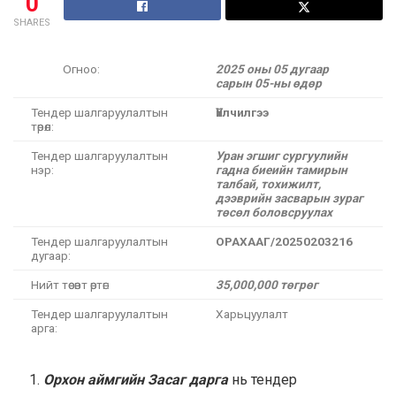
0
SHARES
Огноо:
2025 оны 05 дугаар
сарын 05-ны өдөр
Тендер шалгаруулалтын
Үйлчилгээ
төрөл:
Тендер шалгаруулалтын
Уран эгшиг сургуулийн
нэр:
гадна биеийн тамирын
талбай, тохижилт,
дээврийн засварын зураг
төсөл боловсруулах
Тендер шалгаруулалтын
ОРАХААГ/20250203216
дугаар:
Нийт төсөвт өртөг:
35,000,000 төгрөг
Тендер шалгаруулалтын
Харьцуулалт
арга:
Орхон аймгийн Засаг дарга
нь тендер