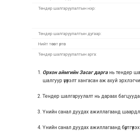
Тендер шалгаруулалтын нэр:
Тендер шалгаруулалтын дугаар:
Нийт төсөвт өртөг:
Тендер шалгаруулалтын арга:
Орхон аймгийн Засаг дарга
нь тендер ша
шалгуур үзүүлэлт хангасан аж ахуй эрхлэгч
Тендер шалгаруулалт нь дараах багцууда
Үнийн санал дуудах ажиллагаанд шаардл
Үнийн санал дуудах ажиллагаанд бүртгүүлэ