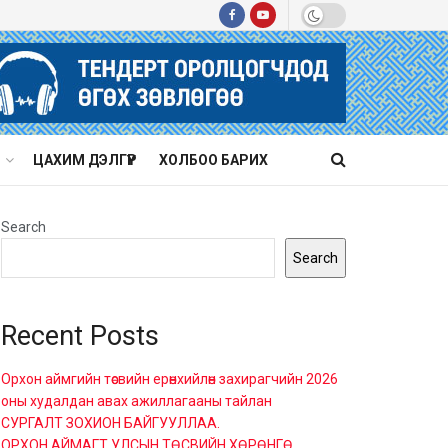
ЦАХИМ ДЭЛГҮҮР
ХОЛБОО БАРИХ
Search
Search
Recent Posts
Орхон аймгийн төсвийн ерөнхийлөн захирагчийн 2026
оны худалдан авах ажиллагааны тайлан
СУРГАЛТ ЗОХИОН БАЙГУУЛЛАА.
ОРХОН АЙМАГТ УЛСЫН ТӨСВИЙН ХӨРӨНГӨ