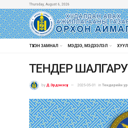
Thursday, August 6, 2026
ТҮҮХЭН ЗАМНАЛ
МЭДЭЭ, МЭДЭЭЛЭЛ
ХУУЛ
ТЕНДЕР ШАЛГАР
by
Д.Эрдэнэсүх
2025-05-01
in
Тендерийн ур