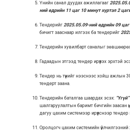
Үнийн санал дуудах ажиллагааг
2025.05.
ний өдрийн 11 цаг 10 минут хүртэл 2 ца
Тендерийг
2025.05.09-ний өдрийн 09 цаг
бичигт зааснаар илгээх ба тендерийг
202
Тендерийн хувилбарт саналыг зөвшөөрөх
Гадаадын этгээд тендер ирүүлэх эрхтэй эс
Тендер нь түүнийг нээснээс хойш ажлын 30
тендерт заана.
Тендерийн баталгаа шаардах эсэх:
“Үгүй
шалгаруулалтын баримт бичгийн заасан ү
дагуу цахим системээр ирүүлснээр тендер
Оролцогч цахим системийн үйлчилгээний 