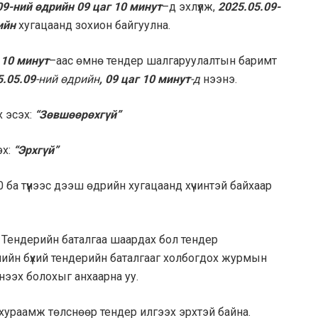
09-ний өдрийн 09 цаг 10 минут
–д эхлүүлж,
2025.05.09-
гийн
хугацаанд зохион байгуулна.
 10 минут
–аас өмнө тендер шалгаруулалтын баримт
5.05.09
-ний өдрийн
, 09 цаг 10 минут
-д
нээнэ.
 эсэх:
“Зөвшөөрөхгүй”
эх:
“Эрхгүй”
 ба түүнээс дээш өдрийн хугацаанд хүчинтэй байхаар
”
Тендерийн баталгаа шаардах бол тендер
нийн бүхий тендерийн баталгааг холбогдох журмын
 нээх болохыг анхаарна уу.
хураамж төлснөөр тендер илгээх эрхтэй байна.