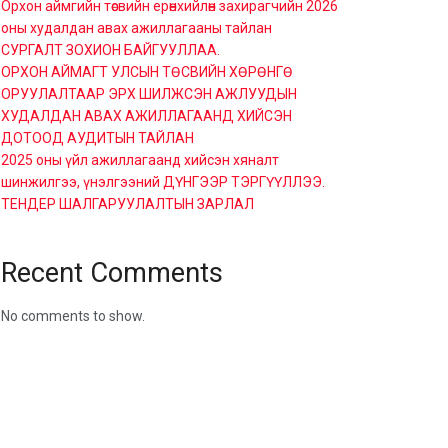
Орхон аймгийн төсвийн ерөнхийлөн захирагчийн 2026
оны худалдан авах ажиллагааны тайлан
СУРГАЛТ ЗОХИОН БАЙГУУЛЛАА.
ОРХОН АЙМАГТ УЛСЫН ТӨСВИЙН ХӨРӨНГӨ
ОРУУЛАЛТААР ЭРХ ШИЛЖСЭН АЖЛУУДЫН
ХУДАЛДАН АВАХ АЖИЛЛАГААНД ХИЙСЭН
ДОТООД АУДИТЫН ТАЙЛАН
2025 оны үйл ажиллагаанд хийсэн хяналт
шинжилгээ, үнэлгээний ДҮНГЭЭР ТЭРГҮҮЛЛЭЭ.
ТЕНДЕР ШАЛГАРУУЛАЛТЫН ЗАРЛАЛ
Recent Comments
No comments to show.