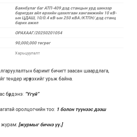
Баянбулаг баг АТП-409 дэд станцын урд шинээр
баригдах айл өрхийн цахилгаан хангамжийн 10 кВ-
ын ЦДАШ, 10/0.4 кВ-ын 250 кВА /КТПН/ дэд станц
барих ажил
ОРАХААГ/20250201054
90,000,000 төгрөг
Харьцуулалт
лгаруулалтын баримт бичигт заасан шаардлага,
ийг тендер ирүүлэхийг урьж байна.
ас бүрдэнэ:
“Үгүй”
агатай оролцогчийн тоо:
1 болон түүнээс дээш
х журам:
[журмыг бичнэ үү.]