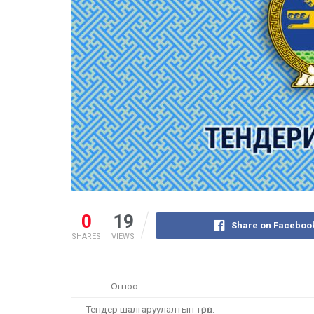
0
19
Share on Faceboo
SHARES
VIEWS
Огноо:
Тендер шалгаруулалтын төрөл: