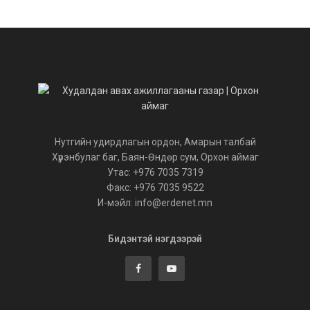
Нутгийн удирдлагын ордон, Амарын талбай
Хүрэнбулаг баг, Баян-Өндөр сум, Орхон аймаг
Утас: +976 7035 7319
Факс: +976 7035 9522
И-мэйл: info@erdenet.mn
Бидэнтэй нэгдээрэй