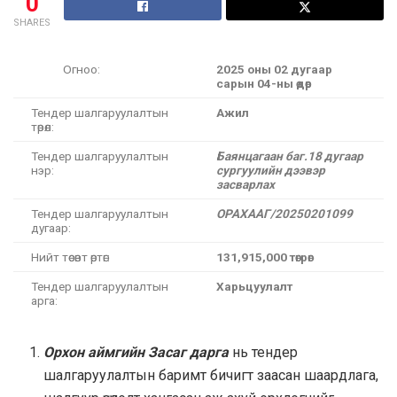
0
SHARES
Огноо:
2025 оны 02 дугаар
сарын 04-ны өдөр
Тендер шалгаруулалтын
Ажил
төрөл:
Тендер шалгаруулалтын
Баянцагаан баг.18 дугаар
нэр:
сургуулийн дээвэр
засварлах
Тендер шалгаруулалтын
ОРАХААГ/20250201099
дугаар:
Нийт төсөвт өртөг:
131,915,000 төгрөг
Тендер шалгаруулалтын
Харьцуулалт
арга:
Орхон аймгийн Засаг дарга
нь тендер
шалгаруулалтын баримт бичигт заасан шаардлага,