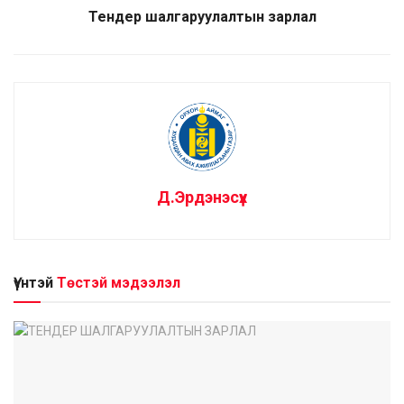
Тендер шалгаруулалтын зарлал
Д.Эрдэнэсүх
Үүнтэй
Төстэй мэдээлэл