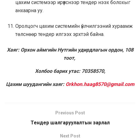
цахим системээр ирүүлснээр тендер нээх болохыг
анхаарна уу.
Оролцогч цахим системийн үйлчилгээний хураамж
төлснөөр тендер илгээх эрхтэй байна.
Хаяг: Орхон аймгийн Нутгийн удирдлагын ордон, 108
тоот,
Холбоо барих утас: 70358570,
Цахим шуудангийн хаяг:
Orkhon.haag8570@gmail.com
Previous Post
Тендер шалгаруулалтын зарлал
Next Post