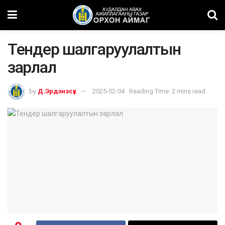
Тендер шалгаруулалтын
зарлал
by
Д.Эрдэнэсүх
2025-02-04
Reading Time: 2 mins read