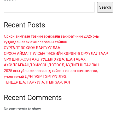
Search
Recent Posts
Орхон аймгийн төсвийн ерөнхийлөн захирагчийн 2026 оны
худалдан авах ажиллагааны тайлан
СУРГАЛТ ЗОХИОН БАЙГУУЛЛАА.
ОРХОН АЙМАГТ УЛСЫН ТӨСВИЙН ХӨРӨНГӨ ОРУУЛАЛТААР
ЭРХ ШИЛЖСЭН АЖЛУУДЫН ХУДАЛДАН АВАХ
АЖИЛЛАГААНД ХИЙСЭН ДОТООД АУДИТЫН ТАЙЛАН
2025 оны үйл ажиллагаанд хийсэн хяналт шинжилгээ,
үнэлгээний ДҮНГЭЭР ТЭРГҮҮЛЛЭЭ.
ТЕНДЕР ШАЛГАРУУЛАЛТЫН ЗАРЛАЛ
Recent Comments
No comments to show.