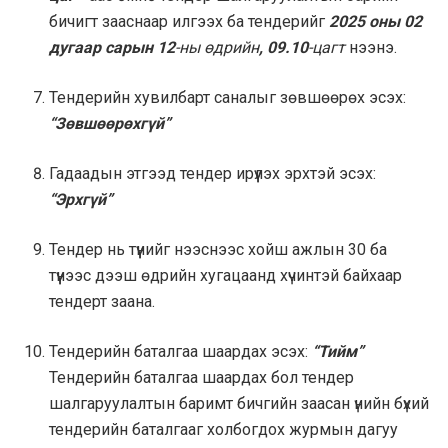
бичигт зааснаар илгээх ба тендерийг
2025 оны 02
дугаар сарын 12
-ны өдрийн
, 09.10
-цагт
нээнэ.
Тендерийн хувилбарт саналыг зөвшөөрөх эсэх:
“Зөвшөөрөхгүй”
Гадаадын этгээд тендер ирүүлэх эрхтэй эсэх:
“Эрхгүй”
Тендер нь түүнийг нээснээс хойш ажлын 30 ба
түүнээс дээш өдрийн хугацаанд хүчинтэй байхаар
тендерт заана.
Тендерийн баталгаа шаардах эсэх:
“Тийм”
Тендерийн баталгаа шаардах бол тендер
шалгаруулалтын баримт бичгийн заасан үнийн бүхий
тендерийн баталгааг холбогдох журмын дагуу