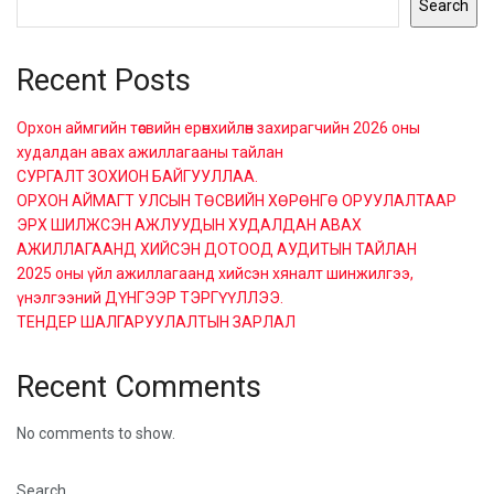
Search
Recent Posts
Орхон аймгийн төсвийн ерөнхийлөн захирагчийн 2026 оны
худалдан авах ажиллагааны тайлан
СУРГАЛТ ЗОХИОН БАЙГУУЛЛАА.
ОРХОН АЙМАГТ УЛСЫН ТӨСВИЙН ХӨРӨНГӨ ОРУУЛАЛТААР
ЭРХ ШИЛЖСЭН АЖЛУУДЫН ХУДАЛДАН АВАХ
АЖИЛЛАГААНД ХИЙСЭН ДОТООД АУДИТЫН ТАЙЛАН
2025 оны үйл ажиллагаанд хийсэн хяналт шинжилгээ,
үнэлгээний ДҮНГЭЭР ТЭРГҮҮЛЛЭЭ.
ТЕНДЕР ШАЛГАРУУЛАЛТЫН ЗАРЛАЛ
Recent Comments
No comments to show.
Search