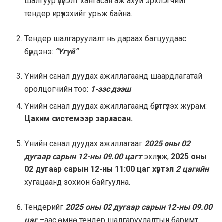
шалгуур үзүүлэлт хангасан аж ахуй эрхлэгчийг
тендер ирүүлэхийг урьж байна.
Тендер шалгаруулалт нь дараах багцуудаас
бүрдэнэ:
“Үгүй”
Үнийн санал дуудах ажиллагаанд шаардлагатай
оролцогчийн тоо:
1-ээс дээш
Үнийн санал дуудах ажиллагаанд бүртгүүлэх журам:
Цахим системээр зарласан.
Үнийн санал дуудах ажиллагааг
2025
оны 02
дугаар сарын 12-ны 09.00 цагт
эхлүүлж,
2025 оны
02 дугаар сарын 12-ны 11:00 цаг хүртэл
2 цагийн
хугацаанд зохион байгуулна.
Тендерийг
2025 оны 02 дугаар сарын 12-ны 09.00
цаг
–аас өмнө тендер шалгаруулалтын баримт