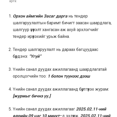
арга:
Орхон аймгийн Засаг дарга
нь тендер
шалгаруулалтын баримт бичигт заасан шаардлага,
шалгуур үзүүлэлт хангасан аж ахуй эрхлэгчийг
тендер ирүүлэхийг урьж байна.
Тендер шалгаруулалт нь дараах багцуудаас
бүрдэнэ:
“Үгүй”
Үнийн санал дуудах ажиллагаанд шаардлагатай
оролцогчийн тоо:
1 болон түүнээс дээш
Үнийн санал дуудах ажиллагаанд бүртгүүлэх журам:
[журмыг бичнэ үү.]
Үнийн санал дуудах ажиллагааг
2025.02.11-ний
өдрийн 09 цаг 10 минут
–д эхлүүлж,
2025.02.11-ний