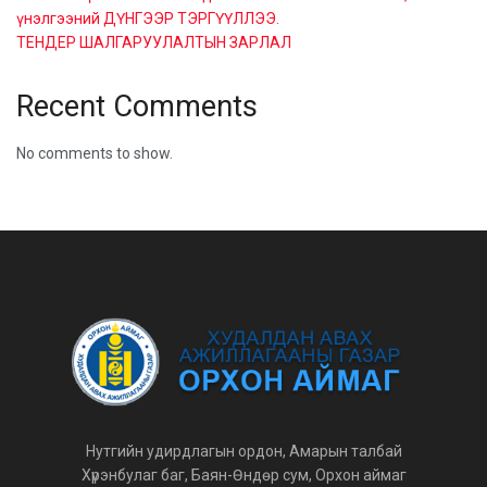
үнэлгээний ДҮНГЭЭР ТЭРГҮҮЛЛЭЭ.
ТЕНДЕР ШАЛГАРУУЛАЛТЫН ЗАРЛАЛ
Recent Comments
No comments to show.
Нутгийн удирдлагын ордон, Амарын талбай
Хүрэнбулаг баг, Баян-Өндөр сум, Орхон аймаг