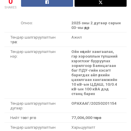
0
SHARES
Огноо:
2025 оны 2 дугаар сарын
03-ны өдөр
Тендер шалгаруулалтын
Ажил
төрөл:
Тендер шалгаруулалтын
Ойн нөөцийг хамгаалах,
нэр:
гэр хорооллын түлшний
хэрэглээг бууруулах
зорилгоор Баянцагаан
баг ПДУ-гийн хэсэгт
баригдах айл өрхийн
цахилгаан хангамжийн
10 кВ-ын ЦДАШ, 10/0.4
кВ-ын 100 кВА дэд
станц барих
Тендер шалгаруулалтын
ОРАХААГ/20250201154
дугаар:
Нийт төсөвт өртөг:
77,006,000 төгрөг
Тендер шалгаруулалтын
Харьцуулалт