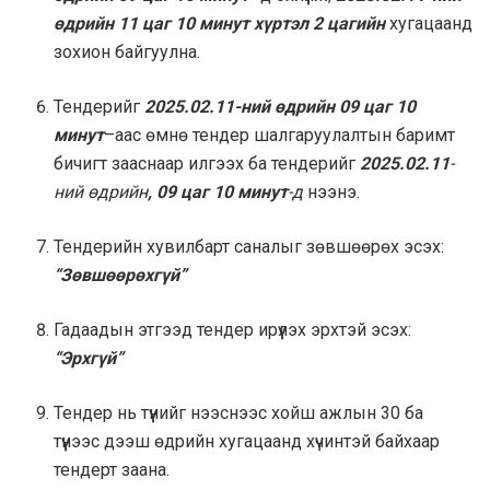
өдрийн 11 цаг 10 минут хүртэл 2 цагийн
хугацаанд
зохион байгуулна.
Тендерийг
2025.02.11-ний өдрийн 09 цаг 10
минут
–аас өмнө тендер шалгаруулалтын баримт
бичигт зааснаар илгээх ба тендерийг
2025.02.11
-
ний өдрийн
, 09 цаг 10 минут
-д
нээнэ.
Тендерийн хувилбарт саналыг зөвшөөрөх эсэх:
“Зөвшөөрөхгүй”
Гадаадын этгээд тендер ирүүлэх эрхтэй эсэх:
“Эрхгүй”
Тендер нь түүнийг нээснээс хойш ажлын 30 ба
түүнээс дээш өдрийн хугацаанд хүчинтэй байхаар
тендерт заана.