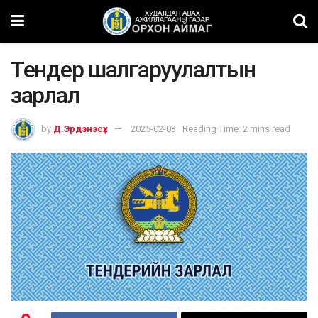
Тендер шалгаруулалтын
зарлал
by
Д.Эрдэнэсүх
2025-02-03
Reading Time: 2 mins read