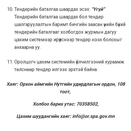
Тендерийн баталгаа шаардах эсэх:
“Үгүй”
Тендерийн баталгаа шаардах бол тендер
шалгаруулалтын баримт бичгийн заасан үнийн бүхий
тендерийн баталгааг холбогдох журмын дагуу
цахим системээр ирүүлснээр тендер нээх болохыг
анхаарна уу.
Оролцогч цахим системийн үйлчилгээний хураамж
төлснөөр тендер илгээх эрхтэй байна.
Хаяг: Орхон аймгийн Нутгийн удирдлагын ордон, 108
тоот,
Холбоо барих утас: 70358502,
Цахим шуудангийн хаяг:
info@or.spa.gov.mn