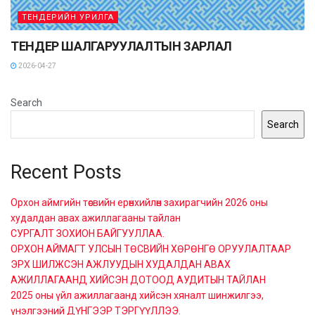
ТЕНДЕРИЙН УРИЛГА
ТЕНДЕР ШАЛГАРУУЛАЛТЫН ЗАРЛАЛ
2026-04-27
Search
Search
Recent Posts
Орхон аймгийн төсвийн ерөнхийлөн захирагчийн 2026 оны
худалдан авах ажиллагааны тайлан
СУРГАЛТ ЗОХИОН БАЙГУУЛЛАА.
ОРХОН АЙМАГТ УЛСЫН ТӨСВИЙН ХӨРӨНГӨ ОРУУЛАЛТААР
ЭРХ ШИЛЖСЭН АЖЛУУДЫН ХУДАЛДАН АВАХ
АЖИЛЛАГААНД ХИЙСЭН ДОТООД АУДИТЫН ТАЙЛАН
2025 оны үйл ажиллагаанд хийсэн хяналт шинжилгээ,
үнэлгээний ДҮНГЭЭР ТЭРГҮҮЛЛЭЭ.