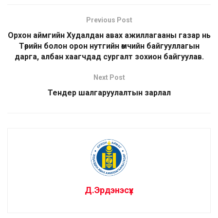
Previous Post
Орхон аймгийн Худалдан авах ажиллагааны газар нь
Төрийн болон орон нутгийн өмчийн байгууллагын
дарга, албан хаагчдад сургалт зохион байгуулав.
Next Post
Тендер шалгаруулалтын зарлал
Д.Эрдэнэсүх