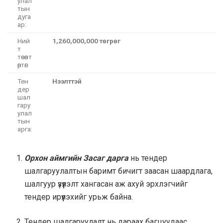
улал
тын
дуга
ар:
Ний
1,260,000,000 төгрөг
т
төсөвт
өртөг:
Тен
Нээлттэй
дер
шал
гару
улал
тын
арга:
Орхон аймгийн Засаг дарга
нь тендер
шалгаруулалтын баримт бичигт заасан шаардлага,
шалгуур үзүүлэлт хангасан аж ахуй эрхлэгчийг
тендер ирүүлэхийг урьж байна.
Тендер шалгаруулалт нь дараах багцуудаас