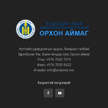
Нутгийн удирдлагын ордон, Амарын талбай
Хүрэнбулаг баг, Баян-Өндөр сум, Орхон аймаг
Утас: +976 7035 7319
Факс: +976 7035 9522
И-мэйл: info@erdenet.mn
Бидэнтэй нэгдээрэй