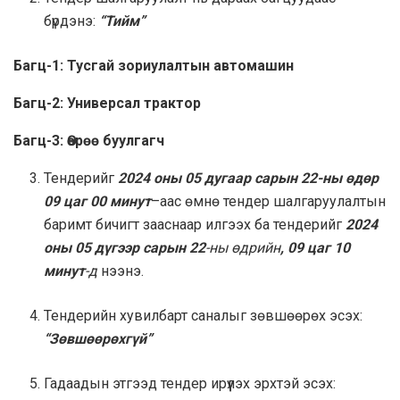
бүрдэнэ:
“Тийм”
Багц-1: Тусгай зориулалтын автомашин
Багц-2: Универсал трактор
Багц-3: Өөрөө буулгагч
Тендерийг
2024 оны 05 дугаар сарын 22-ны өдөр
09 цаг 00 минут
–аас өмнө тендер шалгаруулалтын
баримт бичигт зааснаар илгээх ба тендерийг
2024
оны 05 дүгээр сарын 22
-ны өдрийн
, 09 цаг 10
минут
-д
нээнэ.
Тендерийн хувилбарт саналыг зөвшөөрөх эсэх:
“Зөвшөөрөхгүй”
Гадаадын этгээд тендер ирүүлэх эрхтэй эсэх: