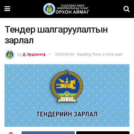
Тендер шалгаруулалтын
зарлал
by
Д.Эрдэнэсүх
2024-04-30
Reading Time: 2 mins read