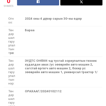
0
SHARES
Огн
2024 оны 4 дүгээр сарын 30-ны өдөр
оо:
Тен
Бараа
дер
шал
гару
улал
тын
төрөл:
Тен
ЭУДТС ОНӨХК-нд тусгай зориулалтын техник
дер
худалдан авах /ус зөөврийн авто машин 2,
шал
сагстай өргөгч авто машин 2, бохир ус
гару
зөөврийн авто машин 1, универсал трактор 1/
улал
тын
нэр:
Тен
ОРАХААГ/20240102112
дер
шал
гару