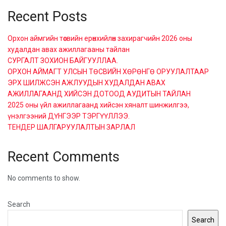
Recent Posts
Орхон аймгийн төсвийн ерөнхийлөн захирагчийн 2026 оны
худалдан авах ажиллагааны тайлан
СУРГАЛТ ЗОХИОН БАЙГУУЛЛАА.
ОРХОН АЙМАГТ УЛСЫН ТӨСВИЙН ХӨРӨНГӨ ОРУУЛАЛТААР
ЭРХ ШИЛЖСЭН АЖЛУУДЫН ХУДАЛДАН АВАХ
АЖИЛЛАГААНД ХИЙСЭН ДОТООД АУДИТЫН ТАЙЛАН
2025 оны үйл ажиллагаанд хийсэн хяналт шинжилгээ,
үнэлгээний ДҮНГЭЭР ТЭРГҮҮЛЛЭЭ.
ТЕНДЕР ШАЛГАРУУЛАЛТЫН ЗАРЛАЛ
Recent Comments
No comments to show.
Search
Search