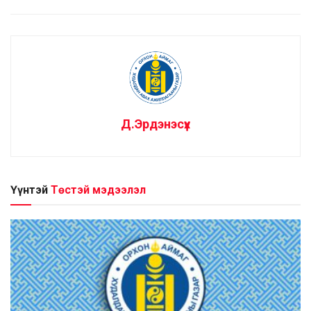
Д.Эрдэнэсүх
Үүнтэй
Төстэй мэдээлэл