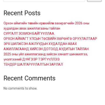
Recent Posts
Орхон аймгийн төсвийн ерөнхийлөн захирагчийн 2026 оны
худалдан авах ажиллагааны тайлан
СУРГАЛТ ЗОХИОН БАЙГУУЛЛАА.
ОРХОН АЙМАГТ УЛСЫН ТӨСВИЙН ХӨРӨНГӨ ОРУУЛАЛТААР
ЭРХ ШИЛЖСЭН АЖЛУУДЫН ХУДАЛДАН АВАХ
АЖИЛЛАГААНД ХИЙСЭН ДОТООД АУДИТЫН ТАЙЛАН
2025 оны үйл ажиллагаанд хийсэн хяналт шинжилгээ,
үнэлгээний ДҮНГЭЭР ТЭРГҮҮЛЛЭЭ.
ТЕНДЕР ШАЛГАРУУЛАЛТЫН ЗАРЛАЛ
Recent Comments
No comments to show.