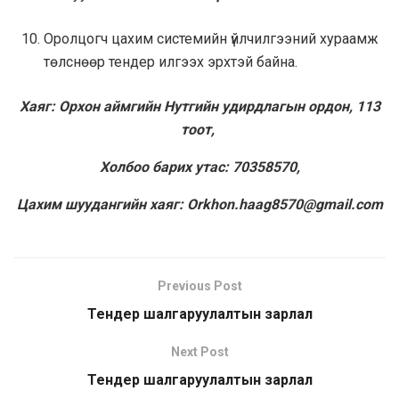
Оролцогч цахим системийн үйлчилгээний хураамж
төлснөөр тендер илгээх эрхтэй байна.
Хаяг: Орхон аймгийн Нутгийн удирдлагын ордон, 113
тоот,
Холбоо барих утас: 70358570,
Цахим шуудангийн хаяг:
Orkhon.haag8570@gmail.com
Previous Post
Тендер шалгаруулалтын зарлал
Next Post
Тендер шалгаруулалтын зарлал