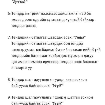
“Эрхтэй”
Тендер нь түүнийг нээснээс хойш ажлын 30 ба
түүнээс дээш өдрийн хугацаанд хүчинтэй байхаар
тендерт заана.
Тендерийн баталгаа шаардах эсэх:
“Тийм”
Тендерийн баталгаа шаардах бол тендер
шалгаруулалтын баримт бичгийн заасан үнийн бүхий
тендерийн баталгааг холбогдох журмын дагуу
цахим системээр ирүүлснээр тендер нээх болохыг
анхаарна уу.
Тендер шалгаруулалтыг урьдчилан зохион
байгуулж байгаа эсэх:
“Үгүй”
Тендер шалгаруулалтыг хоёр үе шаттай зохион
байгуулж байгаа эсэх:
“Үгүй”