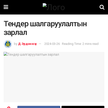
Тендер шалгаруулалтын
зарлал
by
Д.Эрдэнэсүх
2024-03-26
Reading Time: 2 mins read