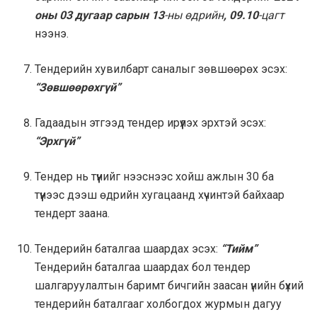
оны 03 дугаар сарын 13
-ны өдрийн
, 09.10
-цагт
нээнэ.
Тендерийн хувилбарт саналыг зөвшөөрөх эсэх:
“Зөвшөөрөхгүй”
Гадаадын этгээд тендер ирүүлэх эрхтэй эсэх:
“Эрхгүй”
Тендер нь түүнийг нээснээс хойш ажлын 30 ба
түүнээс дээш өдрийн хугацаанд хүчинтэй байхаар
тендерт заана.
Тендерийн баталгаа шаардах эсэх:
“Тийм”
Тендерийн баталгаа шаардах бол тендер
шалгаруулалтын баримт бичгийн заасан үнийн бүхий
тендерийн баталгааг холбогдох журмын дагуу