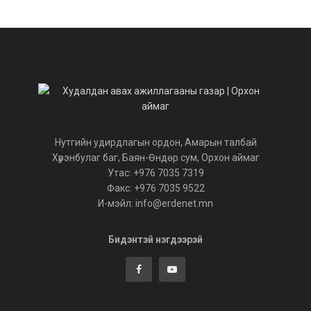
Нутгийн удирдлагын ордон, Амарын талбай
Хүрэнбулаг баг, Баян-Өндөр сум, Орхон аймаг
Утас: +976 7035 7319
Факс: +976 7035 9522
И-мэйл: info@erdenet.mn
Бидэнтэй нэгдээрэй