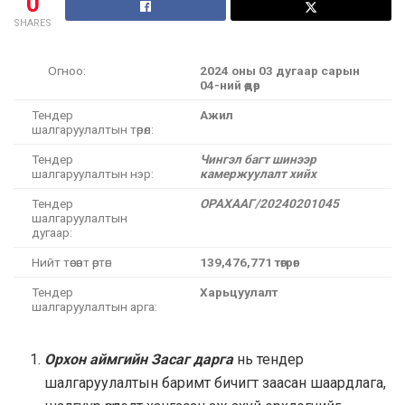
0
SHARES
Огноо:
2024 оны 03 дугаар сарын
04-ний өдөр
Тендер
Ажил
шалгаруулалтын төрөл:
Тендер
Чингэл багт шинээр
шалгаруулалтын нэр:
камержуулалт хийх
Тендер
ОРАХААГ/20240201045
шалгаруулалтын
дугаар:
Нийт төсөвт өртөг:
139,476,771 төгрөг
Тендер
Харьцуулалт
шалгаруулалтын арга:
Орхон аймгийн Засаг дарга
нь тендер
шалгаруулалтын баримт бичигт заасан шаардлага,