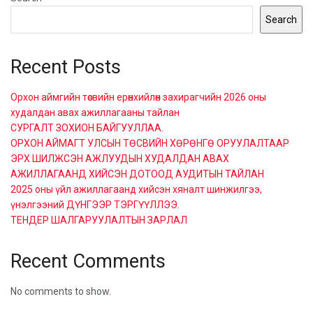
Search
Recent Posts
Орхон аймгийн төсвийн ерөнхийлөн захирагчийн 2026 оны
худалдан авах ажиллагааны тайлан
СУРГАЛТ ЗОХИОН БАЙГУУЛЛАА.
ОРХОН АЙМАГТ УЛСЫН ТӨСВИЙН ХӨРӨНГӨ ОРУУЛАЛТААР
ЭРХ ШИЛЖСЭН АЖЛУУДЫН ХУДАЛДАН АВАХ
АЖИЛЛАГААНД ХИЙСЭН ДОТООД АУДИТЫН ТАЙЛАН
2025 оны үйл ажиллагаанд хийсэн хяналт шинжилгээ,
үнэлгээний ДҮНГЭЭР ТЭРГҮҮЛЛЭЭ.
ТЕНДЕР ШАЛГАРУУЛАЛТЫН ЗАРЛАЛ
Recent Comments
No comments to show.