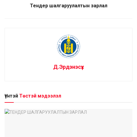
Тендер шалгаруулалтын зарлал
Д.Эрдэнэсүх
Үүнтэй
Төстэй мэдээлэл