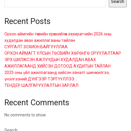
Search
Recent Posts
Орхон аймгийн төсвийн ерөнхийлөн захирагчийн 2026 оны
худалдан авах ажиллагааны тайлан
СУРГАЛТ ЗОХИОН БАЙГУУЛЛАА.
ОРХОН АЙМАГТ УЛСЫН ТӨСВИЙН ХӨРӨНГӨ ОРУУЛАЛТААР
ЭРХ ШИЛЖСЭН АЖЛУУДЫН ХУДАЛДАН АВАХ
АЖИЛЛАГААНД ХИЙСЭН ДОТООД АУДИТЫН ТАЙЛАН
2025 оны үйл ажиллагаанд хийсэн хяналт шинжилгээ,
үнэлгээний ДҮНГЭЭР ТЭРГҮҮЛЛЭЭ.
ТЕНДЕР ШАЛГАРУУЛАЛТЫН ЗАРЛАЛ
Recent Comments
No comments to show.
Search