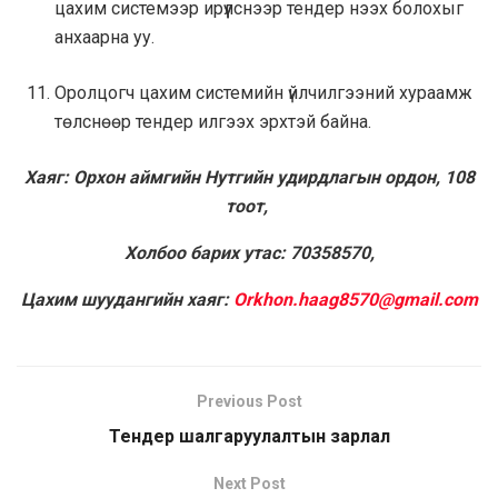
цахим системээр ирүүлснээр тендер нээх болохыг
анхаарна уу.
Оролцогч цахим системийн үйлчилгээний хураамж
төлснөөр тендер илгээх эрхтэй байна.
Хаяг: Орхон аймгийн Нутгийн удирдлагын ордон, 108
тоот,
Холбоо барих утас: 70358570,
Цахим шуудангийн хаяг:
Orkhon.haag8570@gmail.com
Previous Post
Тендер шалгаруулалтын зарлал
Next Post