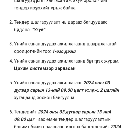
шалгуур үзүүлэлт хангасан аж ахуй эрхлэгчийг
тендер ирүүлэхийг урьж байна.
Тендер шалгаруулалт нь дараах багцуудаас
бүрдэнэ:
“Үгүй”
Үнийн санал дуудах ажиллагаанд шаардлагатай
оролцогчийн тоо:
1-ээс дээш
Үнийн санал дуудах ажиллагаанд бүртгүүлэх журам:
Цахим системээр зарласан.
Үнийн санал дуудах ажиллагааг
2024
оны 03
дугаар сарын 13-ний 09.00 цагт
эхлүүлж,
2 цагийн
хугацаанд зохион байгуулна.
Тендерийг
2024 оны 03 дугаар сарын 13-ний
09.00 цаг
–аас өмнө тендер шалгаруулалтын
баримт бичигт зааснаар илгээх ба тендерийг
2024