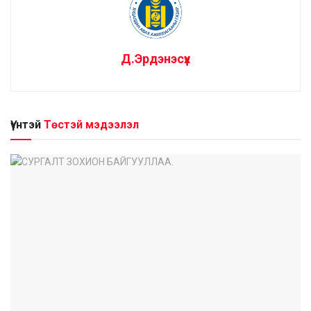
Д.Эрдэнэсүх
Үүнтэй
Төстэй мэдээлэл