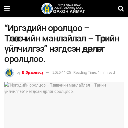
“Иргэдийн оролцоо –
Төлөөлөгчийн манлайлал – Төрийн
үйлчилгээ” нэгдсэн өдөрлөгт
оролцлоо.
by
Д.Эрдэнэсүх
2025-11-25
Reading Time: 1 min read