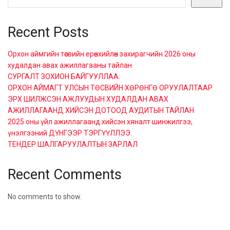
Recent Posts
Орхон аймгийн төсвийн ерөнхийлөн захирагчийн 2026 оны
худалдан авах ажиллагааны тайлан
СУРГАЛТ ЗОХИОН БАЙГУУЛЛАА.
ОРХОН АЙМАГТ УЛСЫН ТӨСВИЙН ХӨРӨНГӨ ОРУУЛАЛТААР
ЭРХ ШИЛЖСЭН АЖЛУУДЫН ХУДАЛДАН АВАХ
АЖИЛЛАГААНД ХИЙСЭН ДОТООД АУДИТЫН ТАЙЛАН
2025 оны үйл ажиллагаанд хийсэн хяналт шинжилгээ,
үнэлгээний ДҮНГЭЭР ТЭРГҮҮЛЛЭЭ.
ТЕНДЕР ШАЛГАРУУЛАЛТЫН ЗАРЛАЛ
Recent Comments
No comments to show.