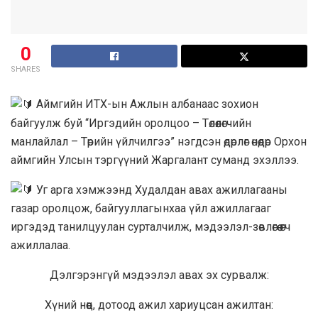
0
SHARES
А
ймгийн ИТХ-ын Ажлын албанаас зохион
байгуулж буй “Иргэдийн оролцоо – Төлөөлөгчийн
манлайлал – Төрийн үйлчилгээ” нэгдсэн өдөрлөг өнөөдөр Орхон
аймгийн Улсын тэргүүний Жаргалант суманд эхэллээ.
Уг арга хэмжээнд Худалдан авах ажиллагааны
газар оролцож, байгууллагынхаа үйл ажиллагааг
иргэдэд танилцуулан сурталчилж, мэдээлэл-зөвлөгөө өгч
ажиллалаа.
Дэлгэрэнгүй мэдээлэл авах эх сурвалж:
Хүний нөөц, дотоод ажил хариуцсан ажилтан: