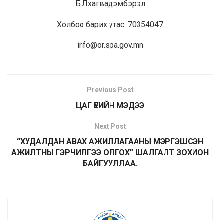
Б.Лхагвадэмбэрэл
Холбоо барих утас: 70354047
info@or.spa.gov.mn
Previous Post
ЦАГ ҮЕИЙН МЭДЭЭ
Next Post
“ХУДАЛДАН АВАХ АЖИЛЛАГААНЫ МЭРГЭШСЭН
АЖИЛТНЫ ГЭРЧИЛГЭЭ ОЛГОХ” ШАЛГАЛТ ЗОХИОН
БАЙГУУЛЛАА.