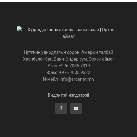
Нутгийн удирдлагын ордон, Амарын талбай
Хүрэнбулаг баг, Баян-Өндөр сум, Орхон аймаг
Утас: +976 7035 7319
Факс: +976 7035 9522
И-мэйл: info@erdenet.mn
Бидэнтэй нэгдээрэй