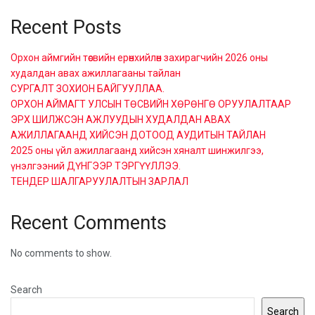
Recent Posts
Орхон аймгийн төсвийн ерөнхийлөн захирагчийн 2026 оны
худалдан авах ажиллагааны тайлан
СУРГАЛТ ЗОХИОН БАЙГУУЛЛАА.
ОРХОН АЙМАГТ УЛСЫН ТӨСВИЙН ХӨРӨНГӨ ОРУУЛАЛТААР
ЭРХ ШИЛЖСЭН АЖЛУУДЫН ХУДАЛДАН АВАХ
АЖИЛЛАГААНД ХИЙСЭН ДОТООД АУДИТЫН ТАЙЛАН
2025 оны үйл ажиллагаанд хийсэн хяналт шинжилгээ,
үнэлгээний ДҮНГЭЭР ТЭРГҮҮЛЛЭЭ.
ТЕНДЕР ШАЛГАРУУЛАЛТЫН ЗАРЛАЛ
Recent Comments
No comments to show.
Search
Search