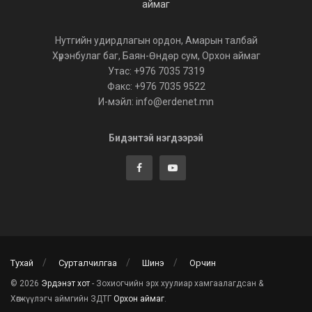
Нутгийн удирдлагын ордон, Амарын талбай
Хүрэнбулаг баг, Баян-Өндөр сум, Орхон аймаг
Утас: +976 7035 7319
Факс: +976 7035 9522
И-мэйл: info@erdenet.mn
Бидэнтэй нэгдээрэй
Тухай
Сурталчилгаа
Шинэ
Орчин
© 2026
Эрдэнэт хот
- Зохиогчийн эрх хуулиар хамгаалагдсан &
Хөгжүүлэгч аймгийн ЗДТГ
Орхон аймаг
.