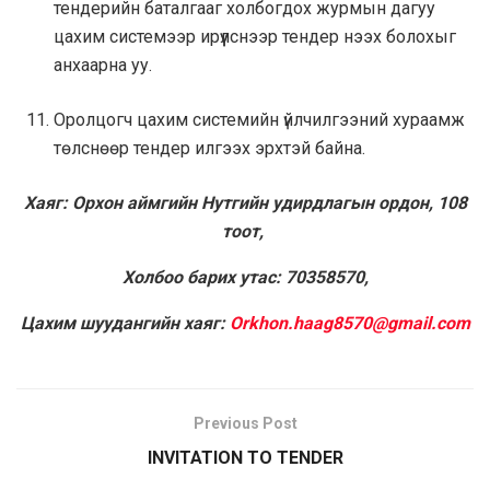
тендерийн баталгааг холбогдох журмын дагуу
цахим системээр ирүүлснээр тендер нээх болохыг
анхаарна уу.
Оролцогч цахим системийн үйлчилгээний хураамж
төлснөөр тендер илгээх эрхтэй байна.
Хаяг: Орхон аймгийн Нутгийн удирдлагын ордон, 108
тоот,
Холбоо барих утас: 70358570,
Цахим шуудангийн хаяг:
Orkhon.haag8570@gmail.com
Previous Post
INVITATION TO TENDER