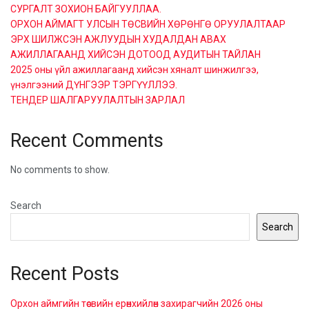
СУРГАЛТ ЗОХИОН БАЙГУУЛЛАА.
ОРХОН АЙМАГТ УЛСЫН ТӨСВИЙН ХӨРӨНГӨ ОРУУЛАЛТААР
ЭРХ ШИЛЖСЭН АЖЛУУДЫН ХУДАЛДАН АВАХ
АЖИЛЛАГААНД ХИЙСЭН ДОТООД АУДИТЫН ТАЙЛАН
2025 оны үйл ажиллагаанд хийсэн хяналт шинжилгээ,
үнэлгээний ДҮНГЭЭР ТЭРГҮҮЛЛЭЭ.
ТЕНДЕР ШАЛГАРУУЛАЛТЫН ЗАРЛАЛ
Recent Comments
No comments to show.
Search
Search
Recent Posts
Орхон аймгийн төсвийн ерөнхийлөн захирагчийн 2026 оны