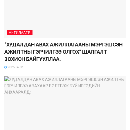
АНГИЛААГҮЙ
“ХУДАЛДАН АВАХ АЖИЛЛАГААНЫ МЭРГЭШСЭН
АЖИЛТНЫ ГЭРЧИЛГЭЭ ОЛГОХ” ШАЛГАЛТ
ЗОХИОН БАЙГУУЛЛАА.
2026-04-07