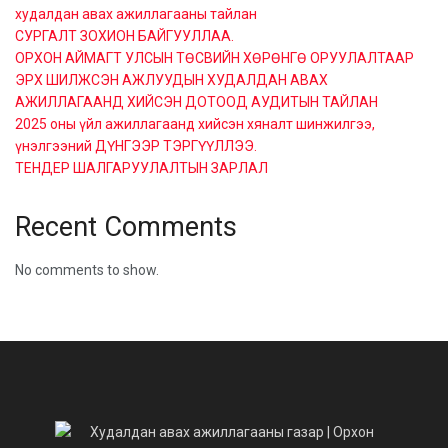
худалдан авах ажиллагааны тайлан
СУРГАЛТ ЗОХИОН БАЙГУУЛЛАА.
ОРХОН АЙМАГТ УЛСЫН ТӨСВИЙН ХӨРӨНГӨ ОРУУЛАЛТААР
ЭРХ ШИЛЖСЭН АЖЛУУДЫН ХУДАЛДАН АВАХ
АЖИЛЛАГААНД ХИЙСЭН ДОТООД АУДИТЫН ТАЙЛАН
2025 оны үйл ажиллагаанд хийсэн хяналт шинжилгээ,
үнэлгээний ДҮНГЭЭР ТЭРГҮҮЛЛЭЭ.
ТЕНДЕР ШАЛГАРУУЛАЛТЫН ЗАРЛАЛ
Recent Comments
No comments to show.