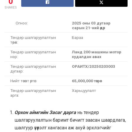
0
SHARES
Огноо:
2025 оны 03 дугаар
сарын 21-ний өдөр
Тендер шалгаруулалтын
Бараа
төрөл:
Тендер шалгаруулалтын
Ланд 200 машины мотор
нэр:
худалдан авах
Тендер шалгаруулалтын
ОРАИТХ/20250203003
дугаар:
Нийт төсөвт өртөг:
65,000,000 төгрөг
Тендер шалгаруулалтын
Харьцуулалт
арга:
Орхон аймгийн Засаг дарга
нь тендер
шалгаруулалтын баримт бичигт заасан шаардлага,
шалгуур үзүүлэлт хангасан аж ахуй эрхлэгчийг