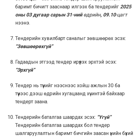
баримт бичигт зааснаар илгээх ба тендерийг
2025
оны 03 дугаар сарын 31-ний
өдрийн
, 09.10
-цагт
нээнэ.
Тендерийн хувилбарт саналыг зөвшөөрөх эсэх:
“Зөвшөөрөхгүй”
Гадаадын этгээд тендер ирүүлэх эрхтэй эсэх:
“Эрхгүй”
Тендер нь түүнийг нээснээс хойш ажлын 30 ба
түүнээс дээш өдрийн хугацаанд хүчинтэй байхаар
тендерт заана.
Тендерийн баталгаа шаардах эсэх:
“Үгүй”
Тендерийн баталгаа шаардах бол тендер
шалгаруулалтын баримт бичгийн заасан үнийн бүхий