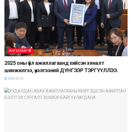
АНГИЛААГҮЙ
2025 оны үйл ажиллагаанд хийсэн хяналт
шинжилгээ, үнэлгээний ДҮНГЭЭР ТЭРГҮҮЛЛЭЭ.
2026-05-25