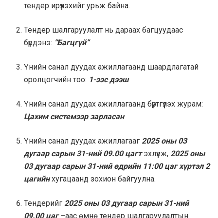
тендер ирүүлэхийг урьж байна.
Тендер шалгаруулалт нь дараах багцуудаас
бүрдэнэ:
“Багцгүй”
Үнийн санал дуудах ажиллагаанд шаардлагатай
оролцогчийн тоо:
1-ээс дээш
Үнийн санал дуудах ажиллагаанд бүртгүүлэх журам:
Цахим системээр зарласан
Үнийн санал дуудах ажиллагааг
202
5
оны 03
дугаар сарын 31-ний 09.00 цагт
эхлүүлж,
2025 оны
03 дугаар сарын 31-ний өдрийн 11:00 цаг хүртэл
2
цагийн
хугацаанд зохион байгуулна.
Тендерийг
2025 оны 03 дугаар сарын 31-ний
09.00 цаг
–аас өмнө тендер шалгаруулалтын