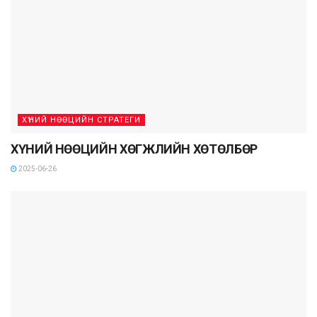
ХҮНИЙ НӨӨЦИЙН СТРАТЕГИ
ХҮНИЙ НӨӨЦИЙН ХӨГЖЛИЙН ХӨТӨЛБӨР
2025-06-26