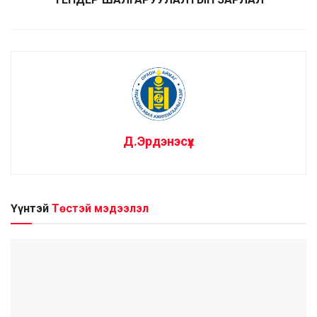
Д.Эрдэнэсүх
Үүнтэй
Төстэй мэдээлэл