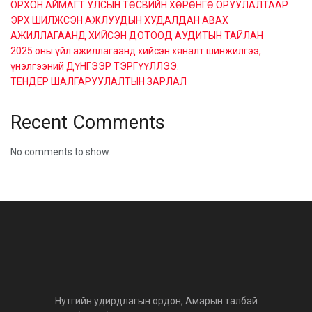
ОРХОН АЙМАГТ УЛСЫН ТӨСВИЙН ХӨРӨНГӨ ОРУУЛАЛТААР
ЭРХ ШИЛЖСЭН АЖЛУУДЫН ХУДАЛДАН АВАХ
АЖИЛЛАГААНД ХИЙСЭН ДОТООД АУДИТЫН ТАЙЛАН
2025 оны үйл ажиллагаанд хийсэн хяналт шинжилгээ,
үнэлгээний ДҮНГЭЭР ТЭРГҮҮЛЛЭЭ.
ТЕНДЕР ШАЛГАРУУЛАЛТЫН ЗАРЛАЛ
Recent Comments
No comments to show.
Нутгийн удирдлагын ордон, Амарын талбай