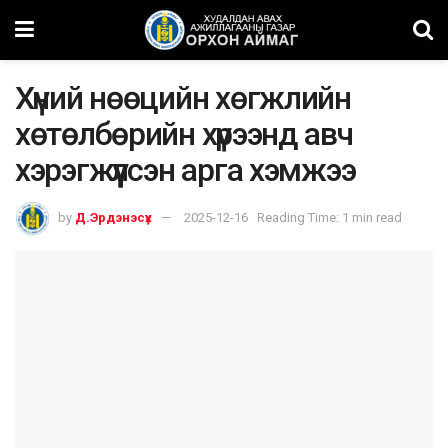
Хүний нөөцийн хөгжлийн
хөтөлбөрийн хүрээнд авч
хэрэгжүүлсэн арга хэмжээ
by
Д.Эрдэнэсүх
2025-12-16
Reading Time: 1 min read