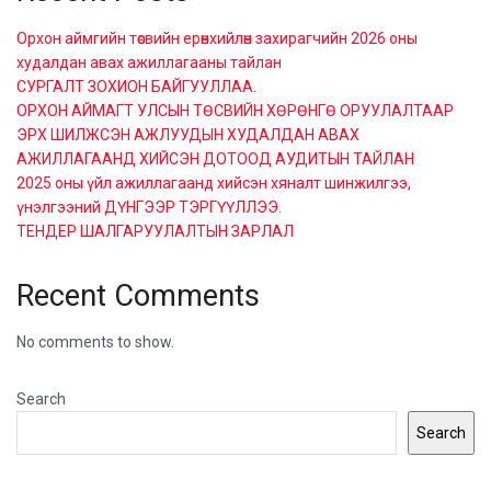
Орхон аймгийн төсвийн ерөнхийлөн захирагчийн 2026 оны
худалдан авах ажиллагааны тайлан
СУРГАЛТ ЗОХИОН БАЙГУУЛЛАА.
ОРХОН АЙМАГТ УЛСЫН ТӨСВИЙН ХӨРӨНГӨ ОРУУЛАЛТААР
ЭРХ ШИЛЖСЭН АЖЛУУДЫН ХУДАЛДАН АВАХ
АЖИЛЛАГААНД ХИЙСЭН ДОТООД АУДИТЫН ТАЙЛАН
2025 оны үйл ажиллагаанд хийсэн хяналт шинжилгээ,
үнэлгээний ДҮНГЭЭР ТЭРГҮҮЛЛЭЭ.
ТЕНДЕР ШАЛГАРУУЛАЛТЫН ЗАРЛАЛ
Recent Comments
No comments to show.
Search
Search