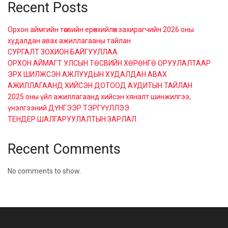
Recent Posts
Орхон аймгийн төсвийн ерөнхийлөн захирагчийн 2026 оны
худалдан авах ажиллагааны тайлан
СУРГАЛТ ЗОХИОН БАЙГУУЛЛАА.
ОРХОН АЙМАГТ УЛСЫН ТӨСВИЙН ХӨРӨНГӨ ОРУУЛАЛТААР
ЭРХ ШИЛЖСЭН АЖЛУУДЫН ХУДАЛДАН АВАХ
АЖИЛЛАГААНД ХИЙСЭН ДОТООД АУДИТЫН ТАЙЛАН
2025 оны үйл ажиллагаанд хийсэн хяналт шинжилгээ,
үнэлгээний ДҮНГЭЭР ТЭРГҮҮЛЛЭЭ.
ТЕНДЕР ШАЛГАРУУЛАЛТЫН ЗАРЛАЛ
Recent Comments
No comments to show.