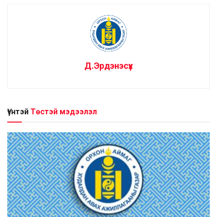
Д.Эрдэнэсүх
Үүнтэй
Төстэй мэдээлэл