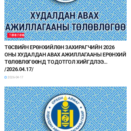
ТӨЛӨВЛӨГӨӨ
ТӨСВИЙН ЕРӨНХИЙЛӨН ЗАХИРАГЧИЙН 2026
ОНЫ ХУДАЛДАН АВАХ АЖИЛЛАГААНЫ ЕРӨНХИЙ
ТӨЛӨВЛӨГӨӨНД ТОДОТГОЛ ХИЙГДЛЭЭ…
/2026.04.17/
2026-04-17