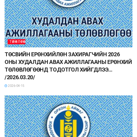
ТӨЛӨВЛӨГӨӨ
ТӨСВИЙН ЕРӨНХИЙЛӨН ЗАХИРАГЧИЙН 2026
ОНЫ ХУДАЛДАН АВАХ АЖИЛЛАГААНЫ ЕРӨНХИЙ
ТӨЛӨВЛӨГӨӨНД ТОДОТГОЛ ХИЙГДЛЭЭ…
/2026.03.20/
2026-04-15