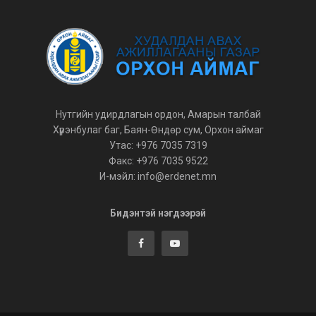
Нутгийн удирдлагын ордон, Амарын талбай
Хүрэнбулаг баг, Баян-Өндөр сум, Орхон аймаг
Утас: +976 7035 7319
Факс: +976 7035 9522
И-мэйл: info@erdenet.mn
Бидэнтэй нэгдээрэй