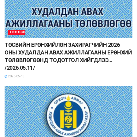
ТӨЛӨВЛӨГӨӨ
ТӨСВИЙН ЕРӨНХИЙЛӨН ЗАХИРАГЧИЙН 2026
ОНЫ ХУДАЛДАН АВАХ АЖИЛЛАГААНЫ ЕРӨНХИЙ
ТӨЛӨВЛӨГӨӨНД ТОДОТГОЛ ХИЙГДЛЭЭ…
/2026.05.11/
2026-05-13