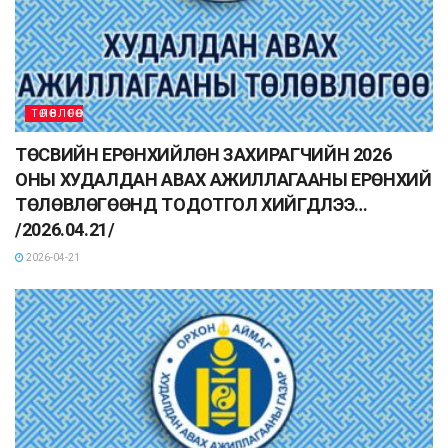
ТӨЛӨВЛӨГӨӨ
ТӨСВИЙН ЕРӨНХИЙЛӨН ЗАХИРАГЧИЙН 2026
ОНЫ ХУДАЛДАН АВАХ АЖИЛЛАГААНЫ ЕРӨНХИЙ
ТӨЛӨВЛӨГӨӨНД ТОДОТГОЛ ХИЙГДЛЭЭ…
/2026.04.21/
2026-04-21