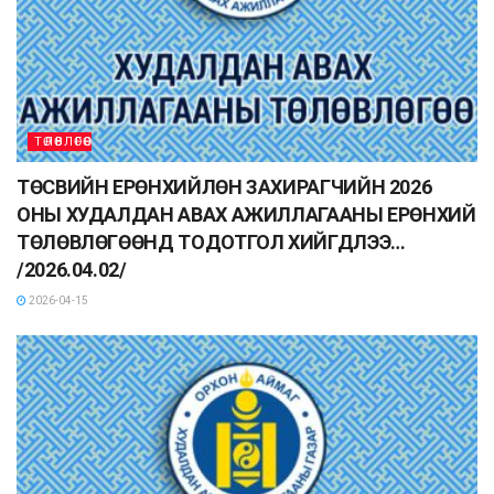
ТӨЛӨВЛӨГӨӨ
ТӨСВИЙН ЕРӨНХИЙЛӨН ЗАХИРАГЧИЙН 2026
ОНЫ ХУДАЛДАН АВАХ АЖИЛЛАГААНЫ ЕРӨНХИЙ
ТӨЛӨВЛӨГӨӨНД ТОДОТГОЛ ХИЙГДЛЭЭ…
/2026.04.02/
2026-04-15