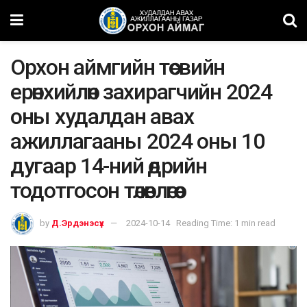
Орхон аймгийн төсвийн
ерөнхийлөн захирагчийн 2024
оны худалдан авах
ажиллагааны 2024 оны 10
дугаар 14-ний өдрийн
тодотгосон төлөвлөгөө
by
Д.Эрдэнэсүх
2024-10-14
Reading Time: 1 min read